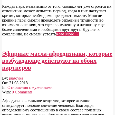
Каждая пара, независимо от того, сколько лет уже строятся их
отношения, может испытать период, когда в них наступает
кризис, которые необходимо преодолеть вместе. Многие
крепкие пары смогли преодолеть серьезные трудности во
взаимоотношениях, что сделало мужчину и женщину еще
более сплоченными и любящими друг друга. Другие, к
сожалению, не смогли устоять
Read More →
Эфирные масла-афродизиаки, которые
возбуждающе действуют на обоих
партнеров
2018-
By:
pugovka
08-
On:
21.08.2018
21
In:
Отношения с мужчинами
With:
0 Comments
Афродизиак – сильное вещество, которое активно
стимулирует половое влечение человека. Благодаря
определенному соотношению в своем составе полезных
витаминов и минералов, афродизиак имеет такое сильное