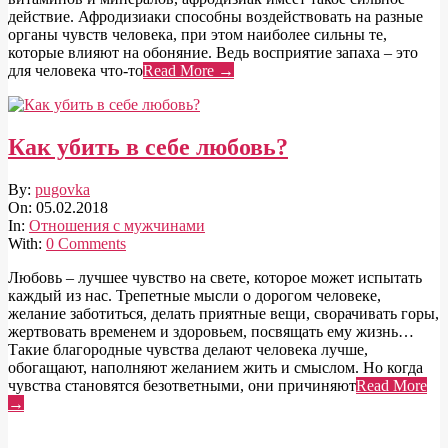
действие. Афродизиаки способны воздействовать на разные
органы чувств человека, при этом наиболее сильны те,
которые влияют на обоняние. Ведь восприятие запаха – это
для человека что-то
Read More →
Как убить в себе любовь?
2018-
By:
pugovka
02-
On:
05.02.2018
05
In:
Отношения с мужчинами
With:
0 Comments
Любовь – лучшее чувство на свете, которое может испытать
каждый из нас. Трепетные мысли о дорогом человеке,
желание заботиться, делать приятные вещи, сворачивать горы,
жертвовать временем и здоровьем, посвящать ему жизнь…
Такие благородные чувства делают человека лучше,
обогащают, наполняют желанием жить и смыслом. Но когда
чувства становятся безответными, они причиняют
Read More
→