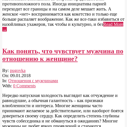
противоположного пола. Иногда инициатива парней
переходит все границы и на самом деле мешает жить. А
женское «нет» воспринимается как кокетство и только еще
больше распаляет воображение. Как же все-таки избавиться от
назойливых ухажеров, так чтобы и культурно, и без
Read More
→
Как понять, что чувствует мужчина по
отношению к женщине?
2018-
By:
pugovka
01-
On:
09.01.2018
09
In:
Отношения с мужчинами
With:
0 Comments
Нередко напускная холодность выглядит как отчуждение и
равнодушие, а обычная галантность – как признаки
влюбленности и интереса. Многие женщины часто
принимают желаемое за действительное, или наоборот боятся
довериться своему сердцу. Как определить степень глубины
чувств собеседника и не обмануться в ожиданиях? Многие
мужчины не любят ярких проявлений и стараются