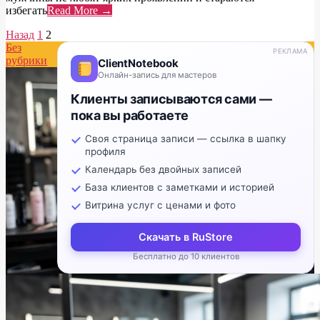
избегать
Read More →
Навигация
Назад
1
2
Без
по
РЕКЛАМА
рубрики
ClientNotebook
записям
Онлайн-запись для мастеров
Клиенты записываются сами —
пока вы работаете
Своя страница записи — ссылка в шапку
профиля
Календарь без двойных записей
База клиентов с заметками и историей
Витрина услуг с ценами и фото
Скачать в RuStore
Бесплатно до 10 клиентов