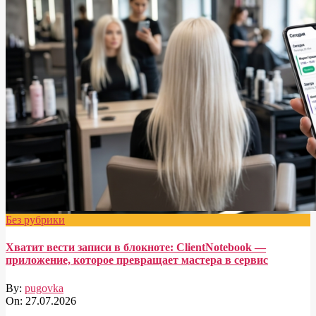
Без рубрики
Хватит вести записи в блокноте: ClientNotebook —
приложение, которое превращает мастера в сервис
By:
pugovka
On:
27.07.2026