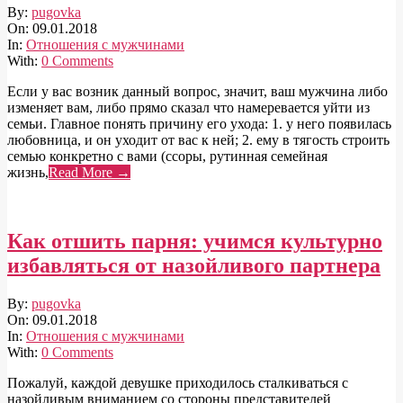
2018-
By:
pugovka
01-
On:
09.01.2018
09
In:
Отношения с мужчинами
With:
0 Comments
Если у вас возник данный вопрос, значит, ваш мужчина либо
изменяет вам, либо прямо сказал что намеревается уйти из
семьи. Главное понять причину его ухода: 1. у него появилась
любовница, и он уходит от вас к ней; 2. ему в тягость строить
семью конкретно с вами (ссоры, рутинная семейная
жизнь,
Read More →
Как отшить парня: учимся культурно
избавляться от назойливого партнера
2018-
By:
pugovka
01-
On:
09.01.2018
09
In:
Отношения с мужчинами
With:
0 Comments
Пожалуй, каждой девушке приходилось сталкиваться с
назойливым вниманием со стороны представителей