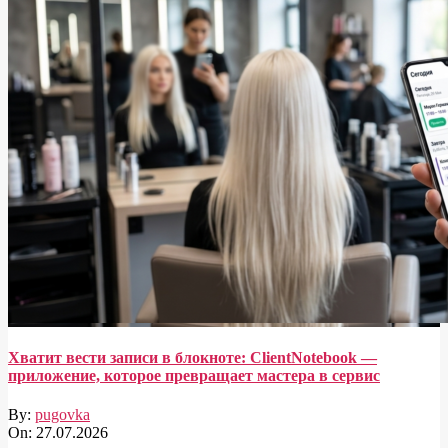
Хватит вести записи в блокноте: ClientNotebook —
приложение, которое превращает мастера в сервис
By:
pugovka
On:
27.07.2026