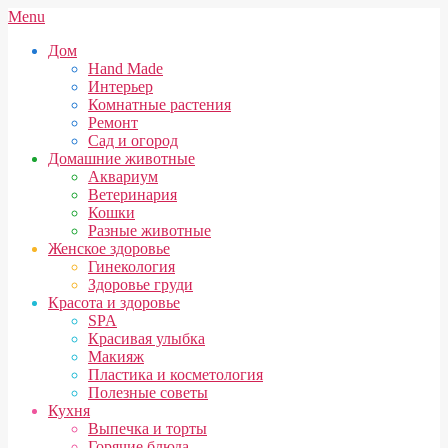
Skip
Secondary
Menu
to
Navigation
Дом
content
Menu
Hand Made
Интерьер
Комнатные растения
Ремонт
Сад и огород
Домашние животные
Аквариум
Ветеринария
Кошки
Разные животные
Женское здоровье
Гинекология
Здоровье груди
Красота и здоровье
SPA
Красивая улыбка
Макияж
Пластика и косметология
Полезные советы
Кухня
Выпечка и торты
Горячие блюда