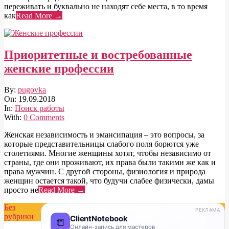
переживать и буквально не находят себе места, в то время
как
Read More →
Приоритетные и востребованные
женские профессии
2018-
By:
pugovka
09-
On:
19.09.2018
19
In:
Поиск работы
With:
0 Comments
Женская независимость и эмансипация – это вопросы, за
которые представительницы слабого поля борются уже
столетиями. Многие женщины хотят, чтобы независимо от
страны, где они проживают, их права были такими же как и
права мужчин. С другой стороны, физиология и природа
женщин остается такой, что будучи слабее физически, дамы
просто не
Read More →
Без
РЕКЛАМА
рубрики
ClientNotebook
📒
Онлайн-запись для мастеров