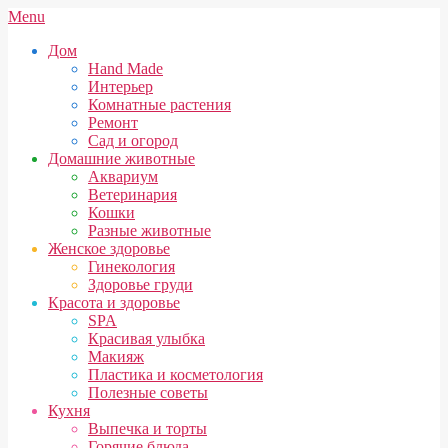
Skip
Secondary
Menu
to
Navigation
Дом
content
Menu
Hand Made
Интерьер
Комнатные растения
Ремонт
Сад и огород
Домашние животные
Аквариум
Ветеринария
Кошки
Разные животные
Женское здоровье
Гинекология
Здоровье груди
Красота и здоровье
SPA
Красивая улыбка
Макияж
Пластика и косметология
Полезные советы
Кухня
Выпечка и торты
Горячие блюда