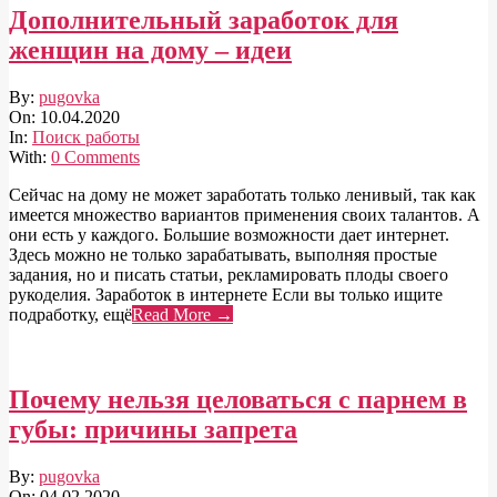
Дополнительный заработок для
женщин на дому – идеи
2020-
By:
pugovka
04-
On:
10.04.2020
10
In:
Поиск работы
With:
0 Comments
Сейчас на дому не может заработать только ленивый, так как
имеется множество вариантов применения своих талантов. А
они есть у каждого. Большие возможности дает интернет.
Здесь можно не только зарабатывать, выполняя простые
задания, но и писать статьи, рекламировать плоды своего
рукоделия. Заработок в интернете Если вы только ищите
подработку, ещё
Read More →
Почему нельзя целоваться с парнем в
губы: причины запрета
2020-
By:
pugovka
02-
On:
04.02.2020