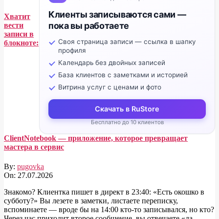
Клиенты записываются сами —
Хватит
пока вы работаете
вести
записи в
Своя страница записи — ссылка в шапку
блокноте:
профиля
Календарь без двойных записей
База клиентов с заметками и историей
Витрина услуг с ценами и фото
Скачать в RuStore
Бесплатно до 10 клиентов
ClientNotebook — приложение, которое превращает
мастера в сервис
By:
pugovka
On:
27.07.2026
Знакомо? Клиентка пишет в директ в 23:40: «Есть окошко в
субботу?» Вы лезете в заметки, листаете переписку,
вспоминаете — вроде бы на 14:00 кто-то записывался, но кто?
Через час приходит второе сообщение, вы отвечаете «да,