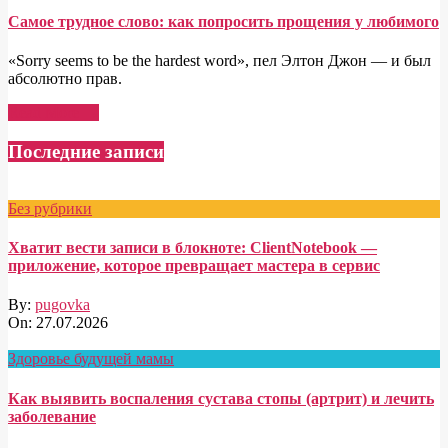
Самое трудное слово: как попросить прощения у любимого
«Sorry seems to be the hardest word», пел Элтон Джон — и был
абсолютно прав.
Read More →
Последние записи
Без рубрики
Хватит вести записи в блокноте: ClientNotebook —
приложение, которое превращает мастера в сервис
By:
pugovka
On:
27.07.2026
Здоровье будущей мамы
Как выявить воспаления сустава стопы (артрит) и лечить
заболевание