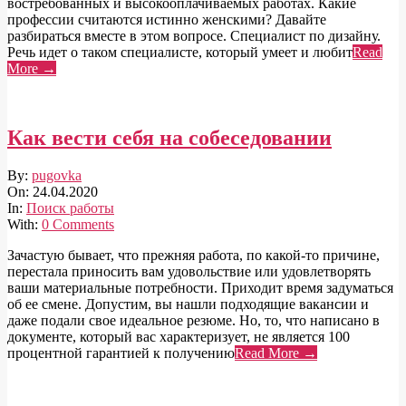
востребованных и высокооплачиваемых работах. Какие
профессии считаются истинно женскими? Давайте
разбираться вместе в этом вопросе. Специалист по дизайну.
Речь идет о таком специалисте, который умеет и любит
Read
More →
Как вести себя на собеседовании
2020-
By:
pugovka
04-
On:
24.04.2020
24
In:
Поиск работы
With:
0 Comments
Зачастую бывает, что прежняя работа, по какой-то причине,
перестала приносить вам удовольствие или удовлетворять
ваши материальные потребности. Приходит время задуматься
об ее смене. Допустим, вы нашли подходящие вакансии и
даже подали свое идеальное резюме. Но, то, что написано в
документе, который вас характеризует, не является 100
процентной гарантией к получению
Read More →