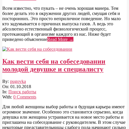
Всем известно, что пукать – не очень хорошая манера. Тем
более делать это в окружении других людей, смущая себя и
посторонних. Это просто неприличное поведение. Но мало
кто задумывается о причинах выпуска газов. А ведь это
абсолютно естественный физиологический процесс,
протекающий в организме каждого из нас. Ниже будет
приведено объяснение
Read More →
Как вести себя на собеседовании
молодой девушке и специалисту
2018-
By:
pugovka
10-
On:
01.10.2018
01
In:
Поиск работы
With:
0 Comments
Для любой женщины выбор работы и будущая карьера имеют
огромное значение. Особенно это становится серьезно, когда
девушка или женщина устраивается на новое место работы и
приглашена на собеседование с руководителем. В этом случае
некоторые представительницы слабого пола начинают сильно