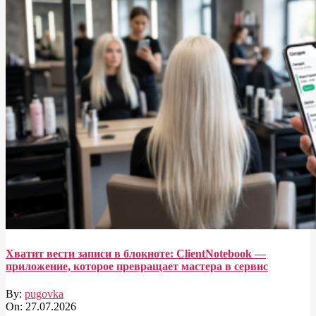
Хватит вести записи в блокноте: ClientNotebook —
приложение, которое превращает мастера в сервис
By:
pugovka
On:
27.07.2026