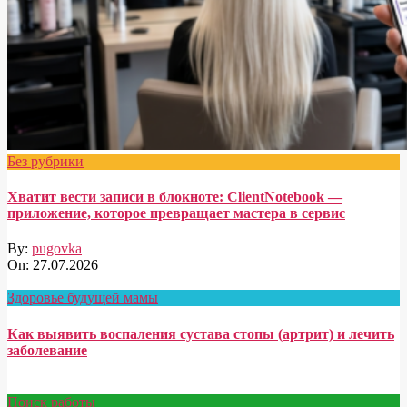
Без рубрики
Хватит вести записи в блокноте: ClientNotebook —
приложение, которое превращает мастера в сервис
By:
pugovka
On:
27.07.2026
Здоровье будущей мамы
Как выявить воспаления сустава стопы (артрит) и лечить
заболевание
Поиск работы