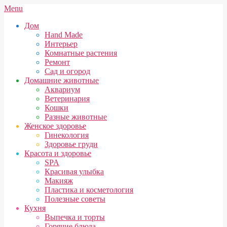
Skip
Secondary
Menu
to
Navigation
Дом
content
Menu
Hand Made
Интерьер
Комнатные растения
Ремонт
Сад и огород
Домашние животные
Аквариум
Ветеринария
Кошки
Разные животные
Женское здоровье
Гинекология
Здоровье груди
Красота и здоровье
SPA
Красивая улыбка
Макияж
Пластика и косметология
Полезные советы
Кухня
Выпечка и торты
Горячие блюда