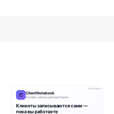
РЕКЛАМА
ClientNotebook
📒
Онлайн-запись для мастеров
Клиенты записываются сами —
пока вы работаете