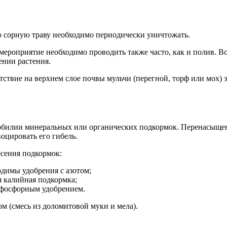
го сорную траву необходимо периодически уничтожать.
мероприятие необходимо проводить также часто, как и полив. Во
ении растения.
твие на верхнем слое почвы мульчи (перегной, торф или мох) з
в обилии минеральных или органических подкормок. Перенасыщ
воцировать его гибель.
сения подкормок:
одимы удобрения с азотом;
я калийная подкормка;
ь фосфорным удобрением.
м (смесь из доломитовой муки и мела).