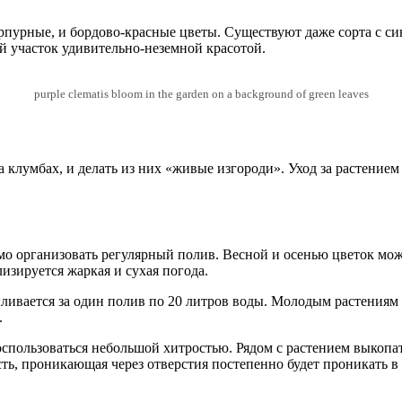
пурпурные, и бордово-красные цветы. Существуют даже сорта с 
ый участок удивительно-неземной красотой.
purple clematis bloom in the garden on a background of green leaves
 клумбах, и делать из них «живые изгороди». Уход за растение
мо организовать регулярный полив. Весной и осенью цветок мож
изируется жаркая и сухая погода.
ивается за один полив по 20 литров воды. Молодым растениям д
.
оспользоваться небольшой хитростью. Рядом с растением выкопа
, проникающая через отверстия постепенно будет проникать в по