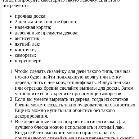
потребуются:
прочная доска;
2 пенька или толстое бревно;
надёжная коряга;
деревянные предметы декора;
антисептик;
яхтный лак;
кисточки;
саморезы;
шуруповерт.
Чтобы сделать скамейку для дачи такого типа, сначала
нужно будет найти подходящую корягу или ветку
дерева, снять с неё кору, отшлифовать. В двух пеньках
или отрезках бревна сделайте выпилы для доски. Затем
установите её и закрепите при помощи саморезов.
Если вы умеете вырезать из дерева, тогда из остатков
бревна можете создать таких очаровательных животных.
Ещё их можно купить или обойтись без такого
декорирования.
Все деревянные части покройте антисептиком. Для
лучшего блеска можно использовать и яхтный лак.
Когда всё это высохнет, можно присесть на эту
оригинальную скамейку, на время перенестись в сказку.