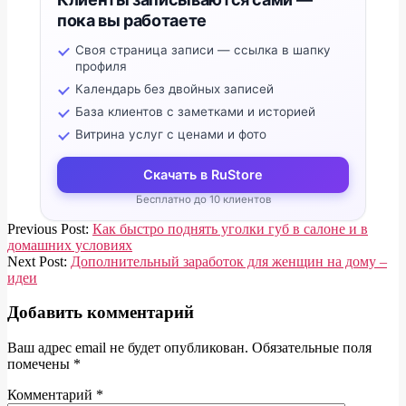
пока вы работаете
Своя страница записи — ссылка в шапку
профиля
Календарь без двойных записей
База клиентов с заметками и историей
Витрина услуг с ценами и фото
Скачать в RuStore
Бесплатно до 10 клиентов
2020-
Previous Post:
Как быстро поднять уголки губ в салоне и в
04-
домашних условиях
10
Next Post:
Дополнительный заработок для женщин на дому –
идеи
Добавить комментарий
Ваш адрес email не будет опубликован.
Обязательные поля
помечены
*
Комментарий
*