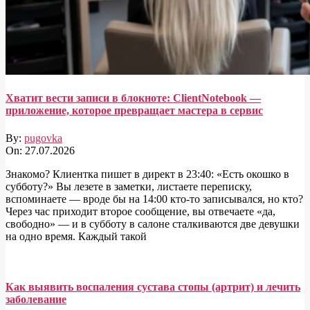
Хватит вести записи в блокноте: ClientNotebook —
приложение, которое превращает мастера в сервис
By:
pugovka
On:
27.07.2026
Знакомо? Клиентка пишет в директ в 23:40: «Есть окошко в
субботу?» Вы лезете в заметки, листаете переписку,
вспоминаете — вроде бы на 14:00 кто-то записывался, но кто?
Через час приходит второе сообщение, вы отвечаете «да,
свободно» — и в субботу в салоне сталкиваются две девушки
на одно время. Каждый такой
Как выявить воспаления сустава стопы (артрит) и лечить
заболевание