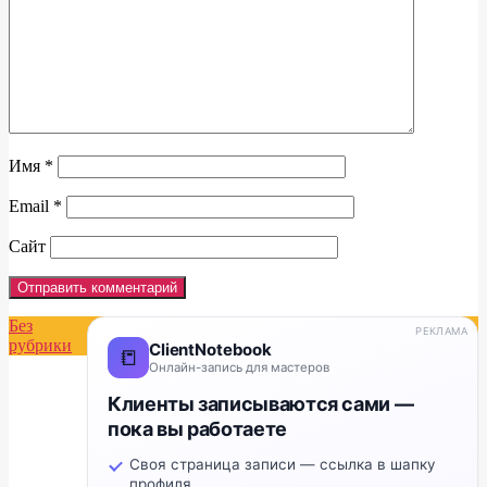
Имя
*
Email
*
Сайт
Без
РЕКЛАМА
рубрики
ClientNotebook
📒
Онлайн-запись для мастеров
Клиенты записываются сами —
пока вы работаете
Своя страница записи — ссылка в шапку
профиля