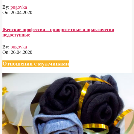
By:
pugovka
On:
26.04.2020
Женские профессии – приоритетные и практически
недоступные
By:
pugovka
On:
26.04.2020
Отношения с мужчинами