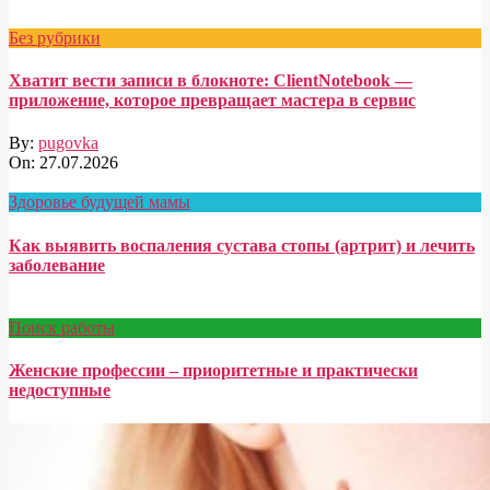
Без рубрики
Хватит вести записи в блокноте: ClientNotebook —
приложение, которое превращает мастера в сервис
By:
pugovka
On:
27.07.2026
Здоровье будущей мамы
Как выявить воспаления сустава стопы (артрит) и лечить
заболевание
Поиск работы
Женские профессии – приоритетные и практически
недоступные