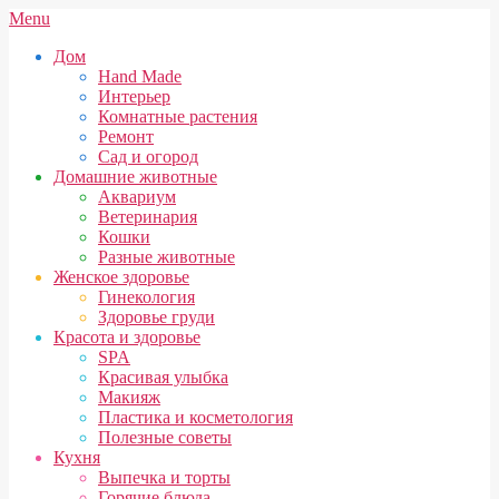
Skip
Secondary
Menu
to
Navigation
Дом
content
Menu
Hand Made
Интерьер
Комнатные растения
Ремонт
Сад и огород
Домашние животные
Аквариум
Ветеринария
Кошки
Разные животные
Женское здоровье
Гинекология
Здоровье груди
Красота и здоровье
SPA
Красивая улыбка
Макияж
Пластика и косметология
Полезные советы
Кухня
Выпечка и торты
Горячие блюда