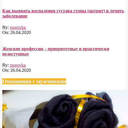
Как выявить воспаления сустава стопы (артрит) и лечить
заболевание
By:
pugovka
On:
26.04.2020
Женские профессии – приоритетные и практически
недоступные
By:
pugovka
On:
26.04.2020
Отношения с мужчинами