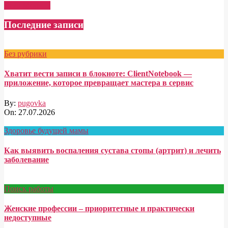
Read More →
Последние записи
Без рубрики
Хватит вести записи в блокноте: ClientNotebook —
приложение, которое превращает мастера в сервис
By:
pugovka
On:
27.07.2026
Здоровье будущей мамы
Как выявить воспаления сустава стопы (артрит) и лечить
заболевание
Поиск работы
Женские профессии – приоритетные и практически
недоступные