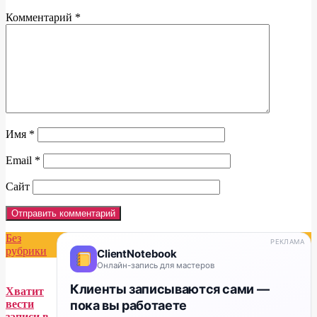
Комментарий
*
Имя
*
Email
*
Сайт
Без
РЕКЛАМА
рубрики
ClientNotebook
Онлайн-запись для мастеров
Клиенты записываются сами —
Хватит
пока вы работаете
вести
записи в