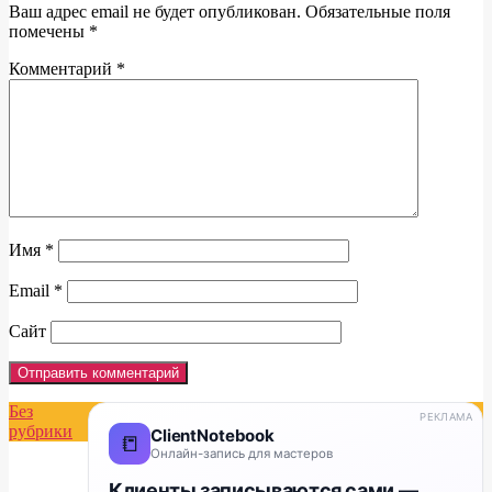
Ваш адрес email не будет опубликован.
Обязательные поля
помечены
*
Комментарий
*
Имя
*
Email
*
Сайт
Без
РЕКЛАМА
рубрики
ClientNotebook
📒
Онлайн-запись для мастеров
Клиенты записываются сами —