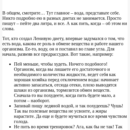
В общем, смотрите… Тут главное – вода, представьте себе.
Никто подробно ею в разных диетах не занимается. Просто
пишут – пейте два литра, и все. А как пить, когда – об этом ни
слова.
Тот, кто создал Ленивую диету, впервые задумался о том, что
есть вода, какова ее роль в обмене вещества и работе нашего
организма. Ее-то, воду, он и поставил во главе угла. Для
начала, развеяв все предрассудки. Вот такие, например:
Пей меньше, чтобы худеть. Ничего подобного!
Организм, когда вы лишаете его достаточного и
необходимого количества жидкости, ведет себя как
хорошая хозяйка перед отключением воды: начинает
активно запасаться, отсюда отеки, плохо выводятся
шлаки из организма, тормозится обмен веществ.
Сначала-то вы похудеете, когда пить будете мало, а
потом – наоборот.
Запивай пищу ледяной водой, и так похудеешь? Чушь!
Так вы полезные вещества не усвоите, а жиры
нарастите. Да еще и будете мучиться все время чувством
голода.
Не пить во время тренировок? Ага, как бы не так! Так