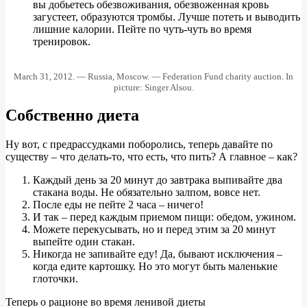
вы добьетесь обезвоживания, обезвоженная кровь
загустеет, образуются тромбы. Лучше потеть и выводить
лишние калории. Пейте по чуть-чуть во время
тренировок.
March 31, 2012. — Russia, Moscow. — Federation Fund charity auction. In
picture: Singer Alsou.
Собственно диета
Ну вот, с предрассудками поборолись, теперь давайте по
существу – что делать-то, что есть, что пить? А главное – как?
Каждый день за 20 минут до завтрака выпивайте два
стакана воды. Не обязательно залпом, вовсе нет.
После еды не пейте 2 часа – ничего!
И так – перед каждым приемом пищи: обедом, ужином.
Можете перекусывать, но и перед этим за 20 минут
выпейте один стакан.
Никогда не запивайте еду! Да, бывают исключения –
когда едите картошку. Но это могут быть маленькие
глоточки.
Теперь о рационе во время ленивой диеты