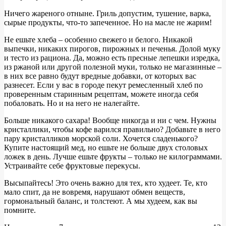
Ничего жареного отныне. Гриль допустим, тушение, варка,
сырые продукты, что-то запеченное. Но на масле не жарим!
Не ешьте хлеба – особенно свежего и белого. Никакой
выпечки, никаких пирогов, пирожных и печенья. Долой муку
и тесто из рациона. Да, можно есть пресные лепешки изредка,
из ржаной или другой полезной муки, только не магазинные –
в них все равно будут вредные добавки, от которых вас
разнесет. Если у вас в городе пекут ремесленный хлеб по
проверенным старинным рецептам, можете иногда себя
побаловать. Но и на него не налегайте.
Больше никакого сахара! Вообще никогда и ни с чем. Нужны
кристаллики, чтобы кофе варился правильно? Добавьте в него
пару кристалликов морской соли. Хочется сладенького?
Купите настоящий мед, но ешьте не больше двух столовых
ложек в день. Лучше ешьте фрукты – только не килограммами.
Устраивайте себе фруктовые перекусы.
Высыпайтесь! Это очень важно для тех, кто худеет. Те, кто
мало спит, да не вовремя, нарушают обмен веществ,
гормональный баланс, и толстеют. А мы худеем, как вы
помните.