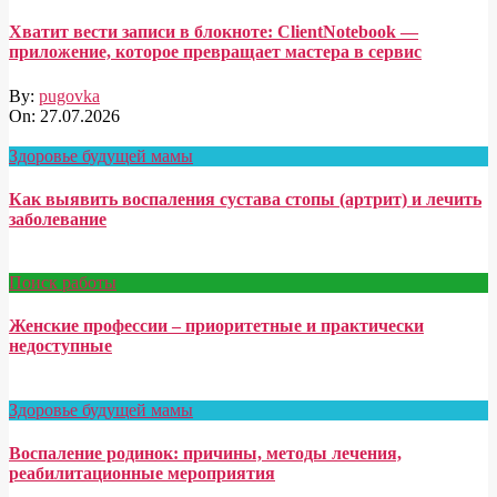
Хватит вести записи в блокноте: ClientNotebook —
приложение, которое превращает мастера в сервис
By:
pugovka
On:
27.07.2026
Здоровье будущей мамы
Как выявить воспаления сустава стопы (артрит) и лечить
заболевание
Поиск работы
Женские профессии – приоритетные и практически
недоступные
Здоровье будущей мамы
Воспаление родинок: причины, методы лечения,
реабилитационные мероприятия