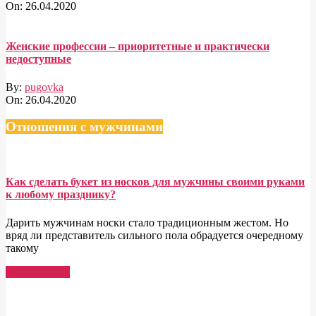
On:
26.04.2020
Женские профессии – приоритетные и практически
недоступные
By:
pugovka
On:
26.04.2020
Отношения с мужчинами
Как сделать букет из носков для мужчины своими руками
к любому празднику?
Дарить мужчинам носки стало традиционным жестом. Но
вряд ли представитель сильного пола обрадуется очередному
такому
Read More →