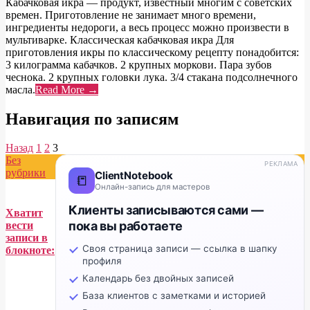
Кабачковая икра — продукт, известный многим с советских
времен. Приготовление не занимает много времени,
ингредиенты недороги, а весь процесс можно произвести в
мультиварке. Классическая кабачковая икра Для
приготовления икры по классическому рецепту понадобится:
3 килограмма кабачков. 2 крупных моркови. Пара зубов
чеснока. 2 крупных головки лука. 3/4 стакана подсолнечного
масла.
Read More →
Навигация по записям
Назад
1
2
3
Без
РЕКЛАМА
рубрики
ClientNotebook
📒
Онлайн-запись для мастеров
Клиенты записываются сами —
Хватит
пока вы работаете
вести
записи в
Своя страница записи — ссылка в шапку
блокноте:
профиля
Календарь без двойных записей
База клиентов с заметками и историей