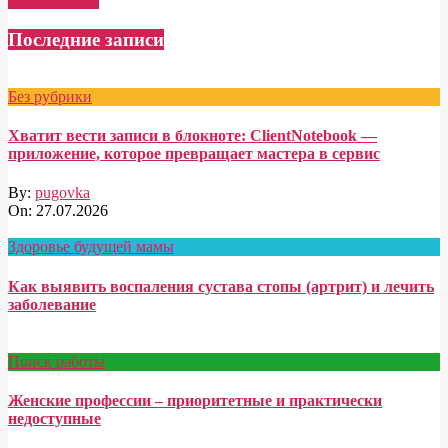
Read More →
Последние записи
Без рубрики
Хватит вести записи в блокноте: ClientNotebook —
приложение, которое превращает мастера в сервис
By:
pugovka
On:
27.07.2026
Здоровье будущей мамы
Как выявить воспаления сустава стопы (артрит) и лечить
заболевание
Поиск работы
Женские профессии – приоритетные и практически
недоступные