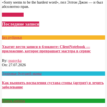
«Sorry seems to be the hardest word», пел Элтон Джон — и был
абсолютно прав.
Read More →
Последние записи
Без рубрики
Хватит вести записи в блокноте: ClientNotebook —
приложение, которое превращает мастера в сервис
By:
pugovka
On:
27.07.2026
Здоровье будущей мамы
Как выявить воспаления сустава стопы (артрит) и лечить
заболевание
Поиск работы