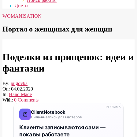
Поиск работы
Диеты
WOMANISATION
Портал о женщинах для женщин
Поделки из прищепок: идеи и
фантазии
By:
pugovka
On:
04.02.2020
In:
Hand Made
With:
0 Comments
РЕКЛАМА
ClientNotebook
📒
Онлайн-запись для мастеров
Клиенты записываются сами —
пока вы работаете