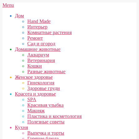
Skip
Secondary
Menu
to
Navigation
Дом
content
Menu
Hand Made
Интерьер
Комнатные растения
Ремонт
Сад и огород
Домашние животные
Аквариум
Ветеринария
Кошки
Разные животные
Женское здоровье
Гинекология
Здоровье груди
Красота и здоровье
SPA
Красивая улыбка
Макияж
Пластика и косметология
Полезные советы
Кухня
Выпечка и торты
Горячие блюда