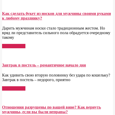
Как сделать букет из носков для мужчины своими руками
к любому празднику?
Дарить мужчинам носки стало традиционным жестом. Но
вряд ли представитель сильного пола обрадуется очередному
такому
Read More →
Завтрак в постель – романтичное начало дня
Как удивить свою вторую половинку без удара по кошельку?
Завтрак в постель – недорого, приятно
Read More →
Отношения разрушены по вашей вине? Как вернуть
мужчины, если вы были неправы?