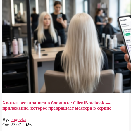
Хватит вести записи в блокноте: ClientNotebook —
приложение, которое превращает мастера в сервис
By:
pugovka
On:
27.07.2026