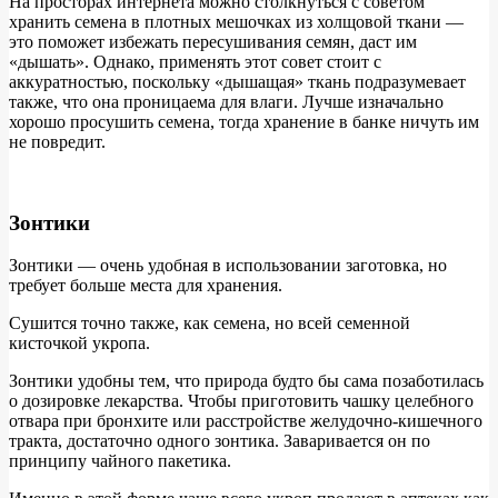
На просторах интернета можно столкнуться с советом
хранить семена в плотных мешочках из холщовой ткани —
это поможет избежать пересушивания семян, даст им
«дышать». Однако, применять этот совет стоит с
аккуратностью, поскольку «дышащая» ткань подразумевает
также, что она проницаема для влаги. Лучше изначально
хорошо просушить семена, тогда хранение в банке ничуть им
не повредит.
Зонтики
Зонтики — очень удобная в использовании заготовка, но
требует больше места для хранения.
Сушится точно также, как семена, но всей семенной
кисточкой укропа.
Зонтики удобны тем, что природа будто бы сама позаботилась
о дозировке лекарства. Чтобы приготовить чашку целебного
отвара при бронхите или расстройстве желудочно-кишечного
тракта, достаточно одного зонтика. Заваривается он по
принципу чайного пакетика.