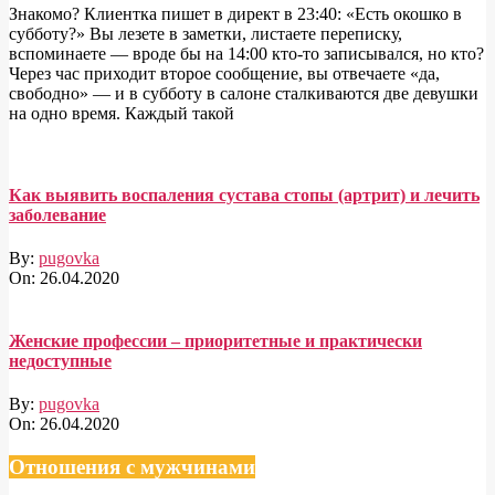
Знакомо? Клиентка пишет в директ в 23:40: «Есть окошко в
субботу?» Вы лезете в заметки, листаете переписку,
вспоминаете — вроде бы на 14:00 кто-то записывался, но кто?
Через час приходит второе сообщение, вы отвечаете «да,
свободно» — и в субботу в салоне сталкиваются две девушки
на одно время. Каждый такой
Как выявить воспаления сустава стопы (артрит) и лечить
заболевание
By:
pugovka
On:
26.04.2020
Женские профессии – приоритетные и практически
недоступные
By:
pugovka
On:
26.04.2020
Отношения с мужчинами