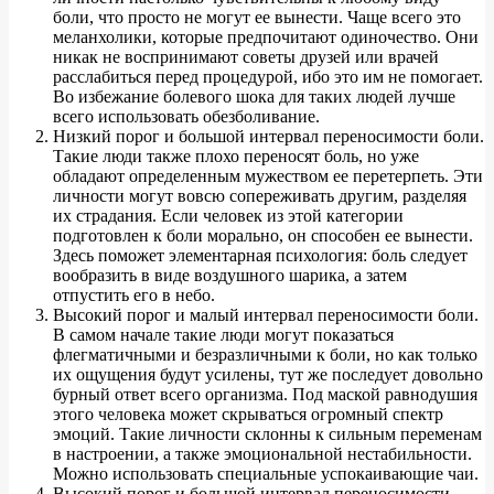
боли, что просто не могут ее вынести. Чаще всего это
меланхолики, которые предпочитают одиночество. Они
никак не воспринимают советы друзей или врачей
расслабиться перед процедурой, ибо это им не помогает.
Во избежание болевого шока для таких людей лучше
всего использовать обезболивание.
Низкий порог и большой интервал переносимости боли.
Такие люди также плохо переносят боль, но уже
обладают определенным мужеством ее перетерпеть. Эти
личности могут вовсю сопереживать другим, разделяя
их страдания. Если человек из этой категории
подготовлен к боли морально, он способен ее вынести.
Здесь поможет элементарная психология: боль следует
вообразить в виде воздушного шарика, а затем
отпустить его в небо.
Высокий порог и малый интервал переносимости боли.
В самом начале такие люди могут показаться
флегматичными и безразличными к боли, но как только
их ощущения будут усилены, тут же последует довольно
бурный ответ всего организма. Под маской равнодушия
этого человека может скрываться огромный спектр
эмоций. Такие личности склонны к сильным переменам
в настроении, а также эмоциональной нестабильности.
Можно использовать специальные успокаивающие чаи.
Высокий порог и большой интервал переносимости