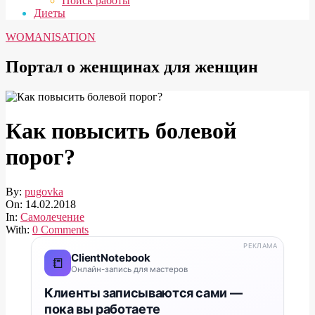
Поиск работы
Диеты
WOMANISATION
Портал о женщинах для женщин
Как повысить болевой
порог?
By:
pugovka
On:
14.02.2018
In:
Самолечение
With:
0 Comments
РЕКЛАМА
ClientNotebook
📒
Онлайн-запись для мастеров
Клиенты записываются сами —
пока вы работаете