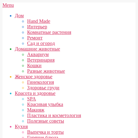
Skip
Secondary
Menu
to
Navigation
Дом
content
Menu
Hand Made
Интерьер
Комнатные растения
Ремонт
Сад и огород
Домашние животные
Аквариум
Ветеринария
Кошки
Разные животные
Женское здоровье
Гинекология
Здоровье груди
Красота и здоровье
SPA
Красивая улыбка
Макияж
Пластика и косметология
Полезные советы
Кухня
Выпечка и торты
Горячие блюда