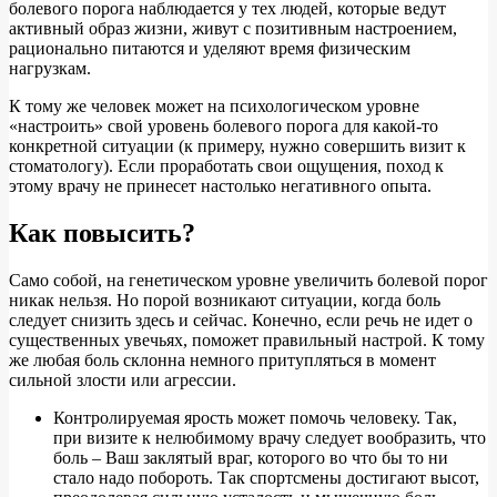
болевого порога наблюдается у тех людей, которые ведут
активный образ жизни, живут с позитивным настроением,
рационально питаются и уделяют время физическим
нагрузкам.
К тому же человек может на психологическом уровне
«настроить» свой уровень болевого порога для какой-то
конкретной ситуации (к примеру, нужно совершить визит к
стоматологу). Если проработать свои ощущения, поход к
этому врачу не принесет настолько негативного опыта.
Как повысить?
Само собой, на генетическом уровне увеличить болевой порог
никак нельзя. Но порой возникают ситуации, когда боль
следует снизить здесь и сейчас. Конечно, если речь не идет о
существенных увечьях, поможет правильный настрой. К тому
же любая боль склонна немного притупляться в момент
сильной злости или агрессии.
Контролируемая ярость может помочь человеку. Так,
при визите к нелюбимому врачу следует вообразить, что
боль – Ваш заклятый враг, которого во что бы то ни
стало надо побороть. Так спортсмены достигают высот,