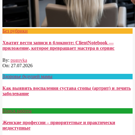
Без рубрики
Хватит вести записи в блокноте: ClientNotebook —
приложение, которое превращает мастера в сервис
By:
pugovka
On:
27.07.2026
Здоровье будущей мамы
Как выявить воспаления сустава стопы (артрит) и лечить
заболевание
Поиск работы
Женские профессии – приоритетные и практически
недоступные