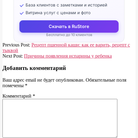
База клиентов с заметками и историей
Витрина услуг с ценами и фото
Скачать в RuStore
Бесплатно до 10 клиентов
2018-
Previous Post:
Рецепт пшенной каши: как ее варить, рецепт с
02-
тыквой
14
Next Post:
Причины появления испарины у ребенка
Добавить комментарий
Ваш адрес email не будет опубликован.
Обязательные поля
помечены
*
Комментарий
*