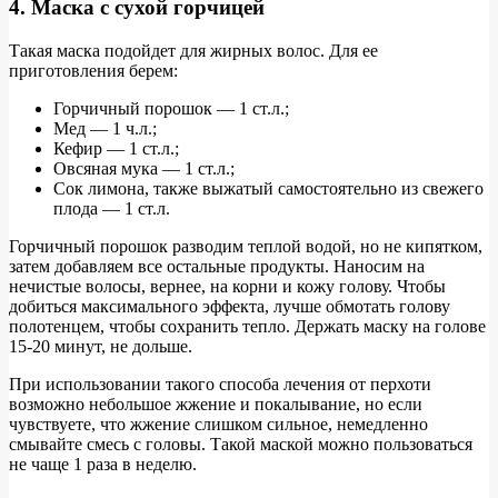
4. Маска с сухой горчицей
Такая маска подойдет для жирных волос. Для ее
приготовления берем:
Горчичный порошок — 1 ст.л.;
Мед — 1 ч.л.;
Кефир — 1 ст.л.;
Овсяная мука — 1 ст.л.;
Сок лимона, также выжатый самостоятельно из свежего
плода — 1 ст.л.
Горчичный порошок разводим теплой водой, но не кипятком,
затем добавляем все остальные продукты. Наносим на
нечистые волосы, вернее, на корни и кожу голову. Чтобы
добиться максимального эффекта, лучше обмотать голову
полотенцем, чтобы сохранить тепло. Держать маску на голове
15-20 минут, не дольше.
При использовании такого способа лечения от перхоти
возможно небольшое жжение и покалывание, но если
чувствуете, что жжение слишком сильное, немедленно
смывайте смесь с головы. Такой маской можно пользоваться
не чаще 1 раза в неделю.