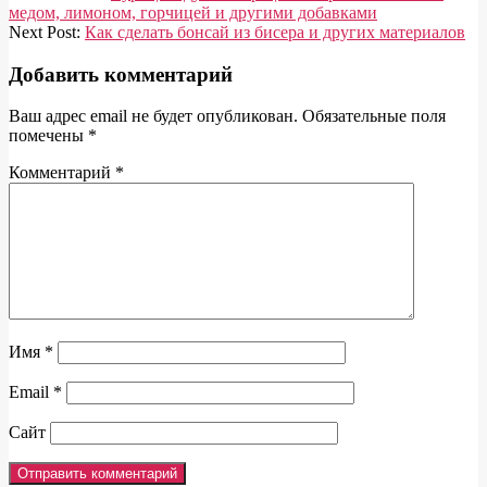
02-
медом, лимоном, горчицей и другими добавками
03
Next Post:
Как сделать бонсай из бисера и других материалов
Добавить комментарий
Ваш адрес email не будет опубликован.
Обязательные поля
помечены
*
Комментарий
*
Имя
*
Email
*
Сайт