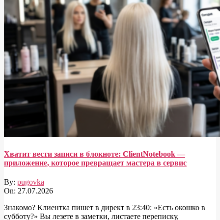
Хватит вести записи в блокноте: ClientNotebook —
приложение, которое превращает мастера в сервис
By:
pugovka
On:
27.07.2026
Знакомо? Клиентка пишет в директ в 23:40: «Есть окошко в
субботу?» Вы лезете в заметки, листаете переписку,