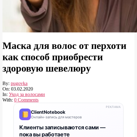
Маска для волос от перхоти
как способ приобрести
здоровую шевелюру
By:
pugovka
On:
03.02.2020
In:
Уход за волосами
With:
0 Comments
РЕКЛАМА
ClientNotebook
Онлайн-запись для мастеров
Клиенты записываются сами —
пока вы работаете