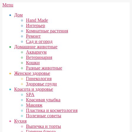
Skip
Secondary
Menu
to
Navigation
Дом
content
Menu
Hand Made
Интерьер
Комнатные растения
Ремонт
Сад и огород
Домашние животные
Аквариум
Ветеринария
Кошки
Разные животные
Женское здоровье
Гинекология
Здоровье груди
Красота и здоровье
SPA
Красивая улыбка
Макияж
Пластика и косметология
Полезные советы
Кухня
Выпечка и торты
Горячие блюда