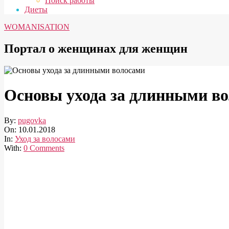
Поиск работы
Диеты
WOMANISATION
Портал о женщинах для женщин
Основы ухода за длинными в
By:
pugovka
On:
10.01.2018
In:
Уход за волосами
With:
0 Comments