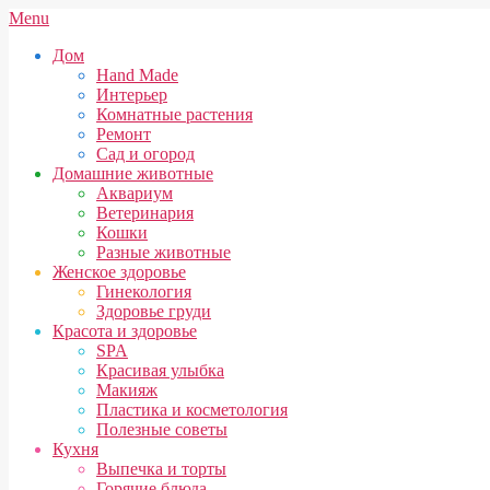
Skip
Secondary
Menu
to
Navigation
Дом
content
Menu
Hand Made
Интерьер
Комнатные растения
Ремонт
Сад и огород
Домашние животные
Аквариум
Ветеринария
Кошки
Разные животные
Женское здоровье
Гинекология
Здоровье груди
Красота и здоровье
SPA
Красивая улыбка
Макияж
Пластика и косметология
Полезные советы
Кухня
Выпечка и торты
Горячие блюда