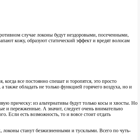
 противном случае локоны будут нездоровыми, посеченными,
рапают кожу, образуют статический эффект и вредят волосам
когда все постоянно спешат и торопятся, это просто
 также обладать не только функцией горячего воздуха, но и
ую прическу: из альтернативы будут только косы и хвосты. Но
ные и пережженные. А значит, следует очень внимательно
о. Если есть возможность, то и вовсе стоит отдать
к, локоны станут безжизненными и тусклыми. Всего по чуть-