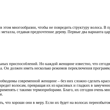
 в этом многообразии, чтобы не повредить структуру волоса. В
 металла, отдавая предпочтение дереву. Первые два варианта ца
ых приспособлений. Но каждой женщине известно, что сегодня, 
. Он должен иметь несколько режимов переключения программ, а
еобходимы современной женщине – без них сложно сделать красив
 вредит волосам, превращая их из красивых и гладких в замучен
именять с такими термоприборами. Благо, их сегодня очень мног
и.
ь, что хороши они в меру. Если их будет на волосах переизбыто