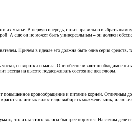
о их мытье. В первую очередь, стоит правильно выбрать шампун
юрой. А еще он не может быть универсальным – он должен обеспе
ателем. Причем в идеале это должна быть одна серия средств, 
маски, сыворотки и масла. Они обеспечивают необходимое пита
лит всегда на высоте поддерживать состояние шевелюры.
чит повышенное кровообращение и питание корней. Отличным до
 красоты длинных волос надо выбирать можжевельник, иланг-илан
думать, что из-за этого волосы быстрее портятся. На самом деле 