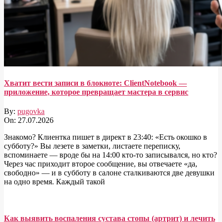
Хватит вести записи в блокноте: ClientNotebook —
приложение, которое превращает мастера в сервис
By:
pugovka
On:
27.07.2026
Знакомо? Клиентка пишет в директ в 23:40: «Есть окошко в
субботу?» Вы лезете в заметки, листаете переписку,
вспоминаете — вроде бы на 14:00 кто-то записывался, но кто?
Через час приходит второе сообщение, вы отвечаете «да,
свободно» — и в субботу в салоне сталкиваются две девушки
на одно время. Каждый такой
Как выявить воспаления сустава стопы (артрит) и лечить