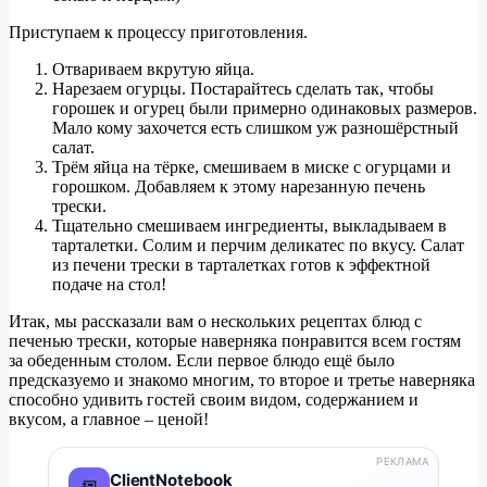
Приступаем к процессу приготовления.
Отвариваем вкрутую яйца.
Нарезаем огурцы. Постарайтесь сделать так, чтобы
горошек и огурец были примерно одинаковых размеров.
Мало кому захочется есть слишком уж разношёрстный
салат.
Трём яйца на тёрке, смешиваем в миске с огурцами и
горошком. Добавляем к этому нарезанную печень
трески.
Тщательно смешиваем ингредиенты, выкладываем в
тарталетки. Солим и перчим деликатес по вкусу. Салат
из печени трески в тарталетках готов к эффектной
подаче на стол!
Итак, мы рассказали вам о нескольких рецептах блюд с
печенью трески, которые наверняка понравится всем гостям
за обеденным столом. Если первое блюдо ещё было
предсказуемо и знакомо многим, то второе и третье наверняка
способно удивить гостей своим видом, содержанием и
вкусом, а главное – ценой!
РЕКЛАМА
ClientNotebook