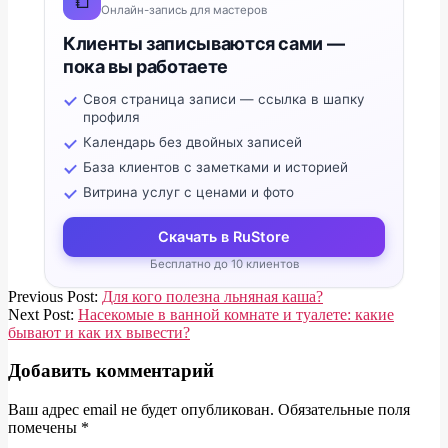
📒
Онлайн-запись для мастеров
Клиенты записываются сами —
пока вы работаете
Своя страница записи — ссылка в шапку
профиля
Календарь без двойных записей
База клиентов с заметками и историей
Витрина услуг с ценами и фото
Скачать в RuStore
Бесплатно до 10 клиентов
2020-
Previous Post:
Для кого полезна льняная каша?
04-
Next Post:
Насекомые в ванной комнате и туалете: какие
23
бывают и как их вывести?
Добавить комментарий
Ваш адрес email не будет опубликован.
Обязательные поля
помечены
*