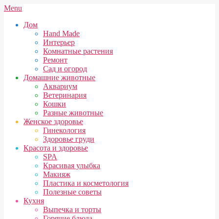
Skip
Secondary
Menu
to
Navigation
Дом
content
Menu
Hand Made
Интерьер
Комнатные растения
Ремонт
Сад и огород
Домашние животные
Аквариум
Ветеринария
Кошки
Разные животные
Женское здоровье
Гинекология
Здоровье груди
Красота и здоровье
SPA
Красивая улыбка
Макияж
Пластика и косметология
Полезные советы
Кухня
Выпечка и торты
Горячие блюда