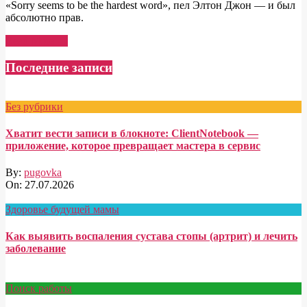
«Sorry seems to be the hardest word», пел Элтон Джон — и был
абсолютно прав.
Read More →
Последние записи
Без рубрики
Хватит вести записи в блокноте: ClientNotebook —
приложение, которое превращает мастера в сервис
By:
pugovka
On:
27.07.2026
Здоровье будущей мамы
Как выявить воспаления сустава стопы (артрит) и лечить
заболевание
Поиск работы