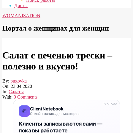
Поиск работы
Диеты
WOMANISATION
Портал о женщинах для женщин
Салат с печенью трески –
полезно и вкусно!
By:
pugovka
On:
23.04.2020
In:
Салаты
With:
0 Comments
РЕКЛАМА
ClientNotebook
📒
Онлайн-запись для мастеров
Клиенты записываются сами —
пока вы работаете