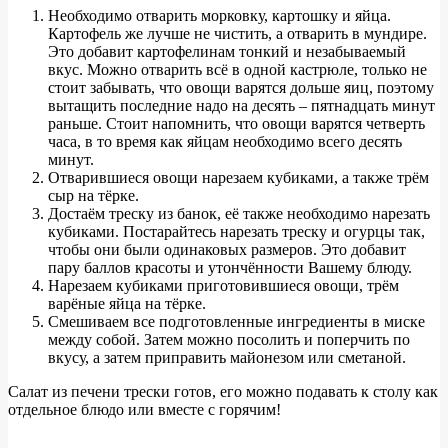
Необходимо отварить морковку, картошку и яйца.
Картофель же лучше не чистить, а отварить в мундире.
Это добавит картофелинам тонкий и незабываемый
вкус. Можно отварить всё в одной кастрюле, только не
стоит забывать, что овощи варятся дольше яиц, поэтому
вытащить последние надо на десять – пятнадцать минут
раньше. Стоит напомнить, что овощи варятся четверть
часа, в то время как яйцам необходимо всего десять
минут.
Отварившиеся овощи нарезаем кубиками, а также трём
сыр на тёрке.
Достаём треску из банок, её также необходимо нарезать
кубиками. Постарайтесь нарезать треску и огурцы так,
чтобы они были одинаковых размеров. Это добавит
пару баллов красоты и утончённости Вашему блюду.
Нарезаем кубиками приготовившиеся овощи, трём
варёные яйца на тёрке.
Смешиваем все подготовленные ингредиенты в миске
между собой. Затем можно посолить и поперчить по
вкусу, а затем приправить майонезом или сметаной.
Салат из печени трески готов, его можно подавать к столу как
отдельное блюдо или вместе с горячим!