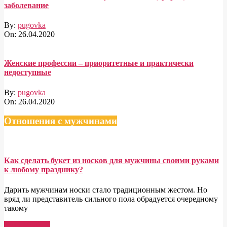
заболевание
By:
pugovka
On:
26.04.2020
Женские профессии – приоритетные и практически
недоступные
By:
pugovka
On:
26.04.2020
Отношения с мужчинами
Как сделать букет из носков для мужчины своими руками
к любому празднику?
Дарить мужчинам носки стало традиционным жестом. Но
вряд ли представитель сильного пола обрадуется очередному
такому
Read More →