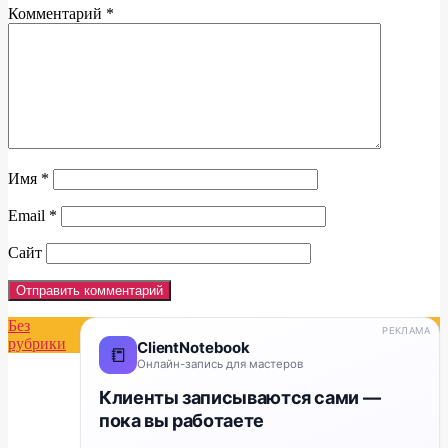
Комментарий
*
Имя
*
Email
*
Сайт
Без
РЕКЛАМА
рубрики
ClientNotebook
📒
Онлайн-запись для мастеров
Клиенты записываются сами —
пока вы работаете