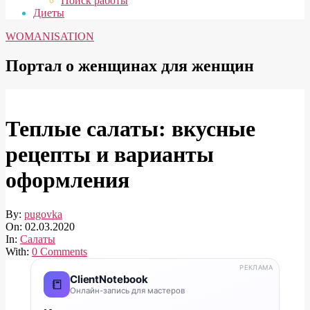
Поиск работы
Диеты
WOMANISATION
Портал о женщинах для женщин
Теплые салаты: вкусные
рецепты и варианты
оформления
By:
pugovka
On:
02.03.2020
In:
Салаты
With:
0 Comments
РЕКЛАМА
ClientNotebook
📒
Онлайн-запись для мастеров