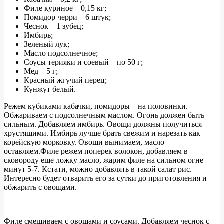
Филе куриное – 0,15 кг;
Помидор черри – 6 штук;
Чеснок – 1 зубец;
Имбирь;
Зеленый лук;
Масло подсолнечное;
Соусы терияки и соевый – по 50 г;
Мед – 5 г;
Красный жгучий перец;
Кунжут белый.
Режем кубиками кабачки, помидоры – на половинки.
Обжариваем с подсолнечным маслом. Огонь должен быть
сильным. Добавляем имбирь. Овощи должны получиться
хрустящими. Имбирь лучше брать свежим и нарезать как
корейскую морковку. Овощи вынимаем, масло
оставляем.Филе режем поперек волокон, добавляем в
сковороду еще ложку масло, жарим филе на сильном огне
минут 5-7. Кстати, можно добавлять в такой салат рис.
Интересно будет отварить его за сутки до приготовления и
обжарить с овощами.
Филе смешиваем с овощами и соусами. Добавляем чеснок с