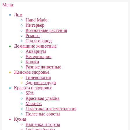
Skip
Secondary
Menu
to
Navigation
Дом
content
Menu
Hand Made
Интерьер
Комнатные растения
Ремонт
Сад и огород
Домашние животные
Аквариум
Ветеринария
Кошки
Разные животные
Женское здоровье
Гинекология
Здоровье груди
Красота и здоровье
SPA
Красивая улыбка
Макияж
Пластика и косметология
Полезные советы
Кухня
Выпечка и торты
Горячие блюда