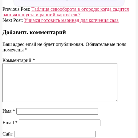
2020-
Previous Post:
Таблица севооборота в огороде: когда садится
03-
ранняя капуста и ранний картофель?
02
Next Post:
Учимся готовить маринад для копчения сала
Добавить комментарий
Ваш адрес email не будет опубликован.
Обязательные поля
помечены
*
Комментарий
*
Имя
*
Email
*
Сайт