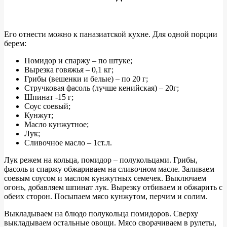
Его отнести можно к паназиатской кухне. Для одной порции
берем:
Помидор и спаржу – по штуке;
Вырезка говяжья – 0,1 кг;
Грибы (вешенки и белые) – по 20 г;
Стручковая фасоль (лучше кенийская) – 20г;
Шпинат -15 г;
Соус соевый;
Кунжут;
Масло кунжутное;
Лук;
Сливочное масло – 1ст.л.
Лук режем на кольца, помидор – полукольцами. Грибы,
фасоль и спаржу обжариваем на сливочном масле. Заливаем
соевым соусом и маслом кунжутных семечек. Выключаем
огонь, добавляем шпинат лук. Вырезку отбиваем и обжарить с
обеих сторон. Посыпаем мясо кунжутом, перчим и солим.
Выкладываем на блюдо полукольца помидоров. Сверху
выкладываем остальные овощи. Мясо сворачиваем в рулеты,