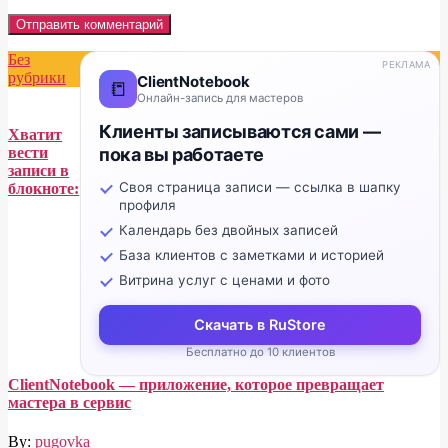
Без
РЕКЛАМА
рубрики
ClientNotebook
📒
Онлайн-запись для мастеров
Клиенты записываются сами —
Хватит
пока вы работаете
вести
записи в
Своя страница записи — ссылка в шапку
блокноте:
профиля
Календарь без двойных записей
База клиентов с заметками и историей
Витрина услуг с ценами и фото
Скачать в RuStore
Бесплатно до 10 клиентов
ClientNotebook — приложение, которое превращает
мастера в сервис
By:
pugovka