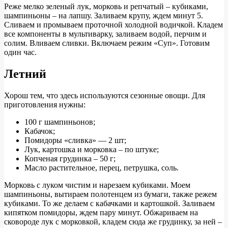
Реже мелко зеленый лук, морковь и репчатый – кубиками,
шампиньоны – на лапшу. Заливаем крупу, ждем минут 5.
Сливаем и промываем проточной холодной водичкой. Кладем
все компоненты в мультиварку, заливаем водой, перчим и
солим. Вливаем сливки. Включаем режим «Суп». Готовим
один час.
Летний
Хорош тем, что здесь используются сезонные овощи. Для
приготовления нужны:
100 г шампиньонов;
Кабачок;
Помидоры «сливка» — 2 шт;
Лук, картошка и морковка – по штуке;
Копченая грудинка – 50 г;
Масло растительное, перец, петрушка, соль.
Морковь с луком чистим и нарезаем кубиками. Моем
шампиньоны, вытираем полотенцем из бумаги, также режем
кубиками. То же делаем с кабачками и картошкой. Заливаем
кипятком помидоры, ждем пару минут. Обжариваем на
сковороде лук с морковкой, кладем сюда же грудинку, за ней –