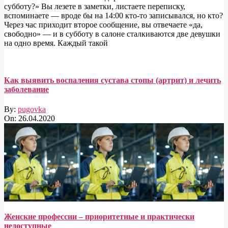
субботу?» Вы лезете в заметки, листаете переписку,
вспоминаете — вроде бы на 14:00 кто-то записывался, но кто?
Через час приходит второе сообщение, вы отвечаете «да,
свободно» — и в субботу в салоне сталкиваются две девушки
на одно время. Каждый такой
Как выявить воспаления сустава стопы (артрит) и лечить
заболевание
By:
pugovka
On:
26.04.2020
Женские профессии – приоритетные и практически
недоступные