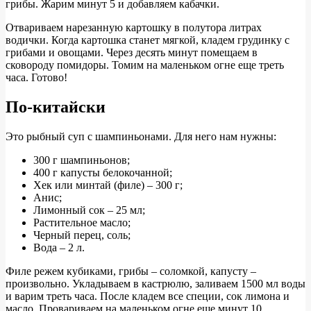
грибы. Жарим минут 5 и добавляем кабачки.
Отвариваем нарезанную картошку в полутора литрах
водички. Когда картошка станет мягкой, кладем грудинку с
грибами и овощами. Через десять минут помещаем в
сковороду помидоры. Томим на маленьком огне еще треть
часа. Готово!
По-китайски
Это рыбный суп с шампиньонами. Для него нам нужны:
300 г шампиньонов;
400 г капусты белокочанной;
Хек или минтай (филе) – 300 г;
Анис;
Лимонный сок – 25 мл;
Растительное масло;
Черный перец, соль;
Вода – 2 л.
Филе режем кубиками, грибы – соломкой, капусту –
произвольно. Укладываем в кастрюлю, заливаем 1500 мл воды
и варим треть часа. После кладем все специи, сок лимона и
масло. Провариваем на маленьком огне еще минут 10.