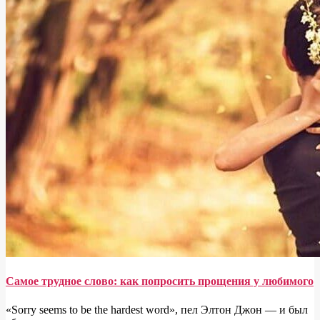
Самое трудное слово: как попросить прощения у любимого
«Sorry seems to be the hardest word», пел Элтон Джон — и был