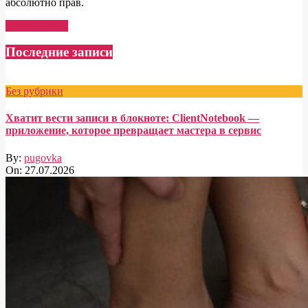
абсолютно прав.
Read More →
Последние записи
Без рубрики
Хватит вести записи в блокноте: ClientNotebook —
приложение, которое превращает мастера в сервис
By:
pugovka
On:
27.07.2026