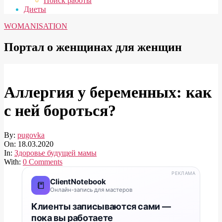
Поиск работы
Диеты
WOMANISATION
Портал о женщинах для женщин
Аллергия у беременных: как
с ней бороться?
By:
pugovka
On:
18.03.2020
In:
Здоровье будущей мамы
With:
0 Comments
РЕКЛАМА
ClientNotebook
📒
Онлайн-запись для мастеров
Клиенты записываются сами —
пока вы работаете