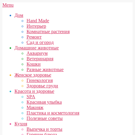
Skip
Secondary
Menu
to
Navigation
Дом
content
Menu
Hand Made
Интерьер
Комнатные растения
Ремонт
Сад и огород
Домашние животные
Аквариум
Ветеринария
Кошки
Разные животные
Женское здоровье
Гинекология
Здоровье груди
Красота и здоровье
SPA
Красивая улыбка
Макияж
Пластика и косметология
Полезные советы
Кухня
Выпечка и торты
Горячие блюда