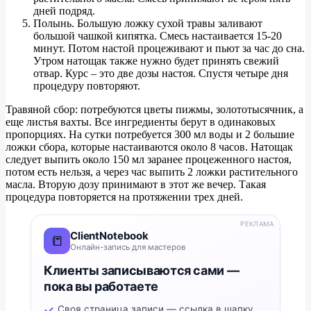
дней подряд.
Полынь. Большую ложку сухой травы заливают
большой чашкой кипятка. Смесь настаивается 15-20
минут. Потом настой процеживают и пьют за час до сна.
Утром натощак также нужно будет принять свежий
отвар. Курс – это две дозы настоя. Спустя четыре дня
процедуру повторяют.
Травяной сбор: потребуются цветы пижмы, золототысячник, а
еще листья вахты. Все ингредиенты берут в одинаковых
пропорциях. На сутки потребуется 300 мл воды и 2 большие
ложки сбора, которые настаиваются около 8 часов. Натощак
следует выпить около 150 мл заранее процеженного настоя,
потом есть нельзя, а через час выпить 2 ложки растительного
масла. Вторую дозу принимают в этот же вечер. Такая
процедура повторяется на протяжении трех дней.
РЕКЛАМА
ClientNotebook
📒
Онлайн-запись для мастеров
Клиенты записываются сами —
пока вы работаете
Своя страница записи — ссылка в шапку