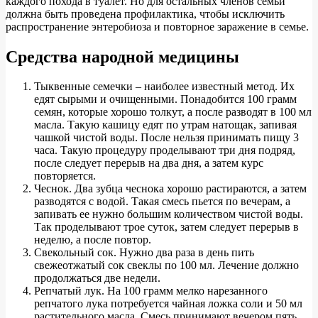
каждого похода в туалет. Но для остальных членов семьи
должна быть проведена профилактика, чтобы исключить
распространение энтеробиоза и повторное заражение в семье.
Средства народной медицины
Тыквенные семечки – наиболее известный метод. Их
едят сырыми и очищенными. Понадобится 100 грамм
семян, которые хорошо толкут, а после разводят в 100 мл
масла. Такую кашицу едят по утрам натощак, запивая
чашкой чистой воды. После нельзя принимать пищу 3
часа. Такую процедуру проделывают три дня подряд,
после следует перерыв на два дня, а затем курс
повторяется.
Чеснок. Два зубца чеснока хорошо растираются, а затем
разводятся с водой. Такая смесь пьется по вечерам, а
запивать ее нужно большим количеством чистой воды.
Так проделывают трое суток, затем следует перерыв в
неделю, а после повтор.
Свекольный сок. Нужно два раза в день пить
свежеотжатый сок свеклы по 100 мл. Лечение должно
продолжаться две недели.
Репчатый лук. На 100 грамм мелко нарезанного
репчатого лука потребуется чайная ложка соли и 50 мл
растительного масла. Смесь принимают вечером пять