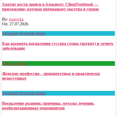
Хватит вести записи в блокноте: ClientNotebook —
приложение, которое превращает мастера в сервис
By:
pugovka
On:
27.07.2026
Здоровье будущей мамы
Как выявить воспаления сустава стопы (артрит) и лечить
заболевание
Поиск работы
Женские профессии – приоритетные и практически
недоступные
Здоровье будущей мамы
Воспаление родинок: причины, методы лечения,
реабилитационные мероприятия