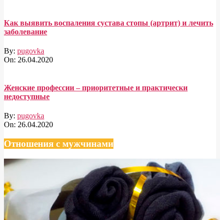
Как выявить воспаления сустава стопы (артрит) и лечить
заболевание
By:
pugovka
On:
26.04.2020
Женские профессии – приоритетные и практически
недоступные
By:
pugovka
On:
26.04.2020
Отношения с мужчинами