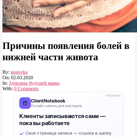
Причины появления болей в
нижней части живота
By:
pugovka
On:
02.03.2020
In:
Здоровье будущей мамы
With:
0 Comments
РЕКЛАМА
ClientNotebook
📒
Онлайн-запись для мастеров
Клиенты записываются сами —
пока вы работаете
Своя страница записи — ссылка в шапку