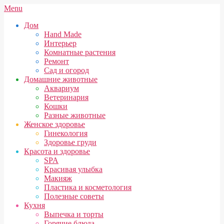
Skip
Secondary
Menu
to
Navigation
Дом
content
Menu
Hand Made
Интерьер
Комнатные растения
Ремонт
Сад и огород
Домашние животные
Аквариум
Ветеринария
Кошки
Разные животные
Женское здоровье
Гинекология
Здоровье груди
Красота и здоровье
SPA
Красивая улыбка
Макияж
Пластика и косметология
Полезные советы
Кухня
Выпечка и торты
Горячие блюда