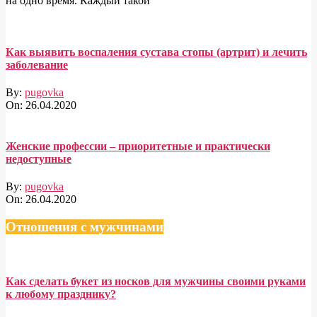
на одно время. Каждый такой
Как выявить воспаления сустава стопы (артрит) и лечить
заболевание
By:
pugovka
On:
26.04.2020
Женские профессии – приоритетные и практически
недоступные
By:
pugovka
On:
26.04.2020
Отношения с мужчинами
Как сделать букет из носков для мужчины своими руками
к любому празднику?