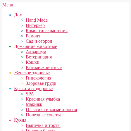
Skip
Secondary
Menu
to
Navigation
Дом
content
Menu
Hand Made
Интерьер
Комнатные растения
Ремонт
Сад и огород
Домашние животные
Аквариум
Ветеринария
Кошки
Разные животные
Женское здоровье
Гинекология
Здоровье груди
Красота и здоровье
SPA
Красивая улыбка
Макияж
Пластика и косметология
Полезные советы
Кухня
Выпечка и торты
Горячие блюда