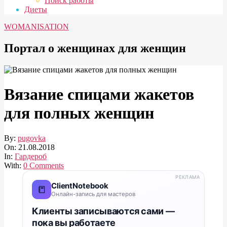
Поиск работы
Диеты
WOMANISATION
Портал о женщинах для женщин
Вязание спицами жакетов
для полных женщин
By:
pugovka
On:
21.08.2018
In:
Гардероб
With:
0 Comments
РЕКЛАМА
ClientNotebook
📒
Онлайн-запись для мастеров
Клиенты записываются сами —
пока вы работаете