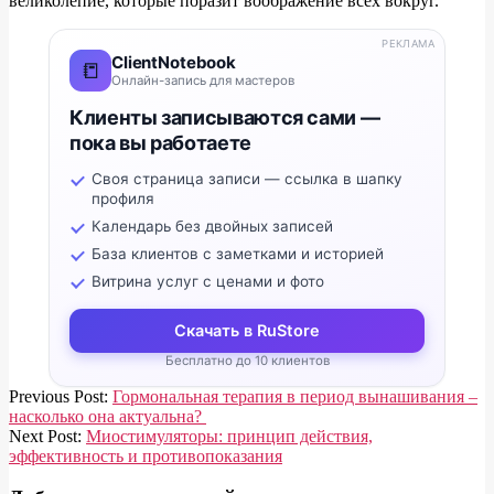
великолепие, которые поразит воображение всех вокруг.
РЕКЛАМА
ClientNotebook
📒
Онлайн-запись для мастеров
Клиенты записываются сами —
пока вы работаете
Своя страница записи — ссылка в шапку
профиля
Календарь без двойных записей
База клиентов с заметками и историей
Витрина услуг с ценами и фото
Скачать в RuStore
Бесплатно до 10 клиентов
2018-
Previous Post:
Гормональная терапия в период вынашивания –
08-
насколько она актуальна?
21
Next Post:
Миостимуляторы: принцип действия,
эффективность и противопоказания