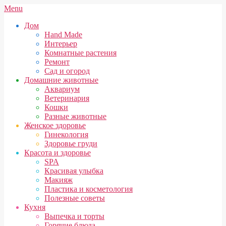
Skip
Secondary
Menu
to
Navigation
Дом
content
Menu
Hand Made
Интерьер
Комнатные растения
Ремонт
Сад и огород
Домашние животные
Аквариум
Ветеринария
Кошки
Разные животные
Женское здоровье
Гинекология
Здоровье груди
Красота и здоровье
SPA
Красивая улыбка
Макияж
Пластика и косметология
Полезные советы
Кухня
Выпечка и торты
Горячие блюда