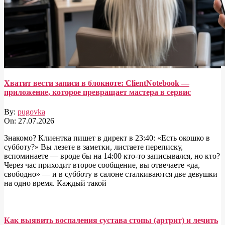
Хватит вести записи в блокноте: ClientNotebook —
приложение, которое превращает мастера в сервис
By:
pugovka
On:
27.07.2026
Знакомо? Клиентка пишет в директ в 23:40: «Есть окошко в
субботу?» Вы лезете в заметки, листаете переписку,
вспоминаете — вроде бы на 14:00 кто-то записывался, но кто?
Через час приходит второе сообщение, вы отвечаете «да,
свободно» — и в субботу в салоне сталкиваются две девушки
на одно время. Каждый такой
Как выявить воспаления сустава стопы (артрит) и лечить