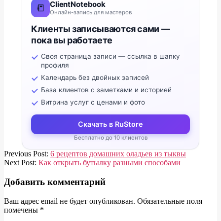
ClientNotebook
📒
Онлайн-запись для мастеров
Клиенты записываются сами —
пока вы работаете
Своя страница записи — ссылка в шапку
профиля
Календарь без двойных записей
База клиентов с заметками и историей
Витрина услуг с ценами и фото
Скачать в RuStore
Бесплатно до 10 клиентов
2020-
Previous Post:
6 рецептов домашних оладьев из тыквы
02-
Next Post:
Как открыть бутылку разными способами
06
Добавить комментарий
Ваш адрес email не будет опубликован.
Обязательные поля
помечены
*