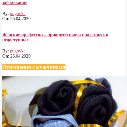
заболевание
By:
pugovka
On:
26.04.2020
Женские профессии – приоритетные и практически
недоступные
By:
pugovka
On:
26.04.2020
Отношения с мужчинами