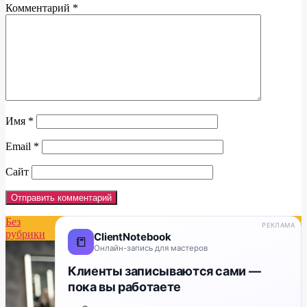
Комментарий
*
Имя
*
Email
*
Сайт
Без
РЕКЛАМА
рубрики
ClientNotebook
📒
Онлайн-запись для мастеров
Клиенты записываются сами —
пока вы работаете