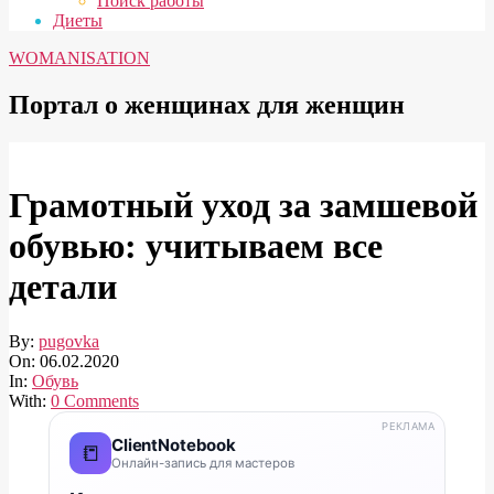
Поиск работы
Диеты
WOMANISATION
Портал о женщинах для женщин
Грамотный уход за замшевой
обувью: учитываем все
детали
By:
pugovka
On:
06.02.2020
In:
Обувь
With:
0 Comments
РЕКЛАМА
ClientNotebook
📒
Онлайн-запись для мастеров