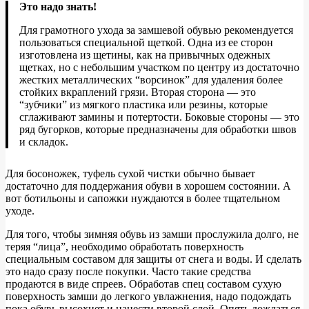
Это надо знать!
Для грамотного ухода за замшевой обувью рекомендуется
пользоваться специальной щеткой. Одна из ее сторон
изготовлена из щетины, как на привычных одежных
щетках, но с небольшим участком по центру из достаточно
жестких металлических “ворсинок” для удаления более
стойких вкраплений грязи. Вторая сторона — это
“зубчики” из мягкого пластика или резины, которые
сглаживают замины и потертости. Боковые стороны — это
ряд бугорков, которые предназначены для обработки швов
и складок.
Для босоножек, туфель сухой чистки обычно бывает
достаточно для поддержания обуви в хорошем состоянии. А
вот ботильоны и сапожки нуждаются в более тщательном
уходе.
Для того, чтобы зимняя обувь из замши прослужила долго, не
теряя “лица”, необходимо обработать поверхность
специальным составом для защиты от снега и воды. И сделать
это надо сразу после покупки. Часто такие средства
продаются в виде спреев. Обработав спец составом сухую
поверхность замши до легкого увлажнения, надо подождать
пока обувь высохнет и нанести второй слой. Опять дождаться