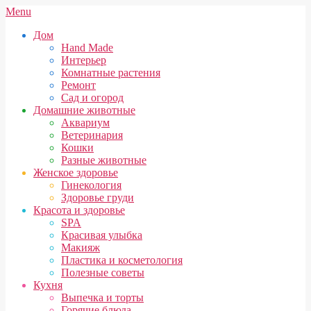
Skip
Secondary
Menu
to
Navigation
Дом
content
Menu
Hand Made
Интерьер
Комнатные растения
Ремонт
Сад и огород
Домашние животные
Аквариум
Ветеринария
Кошки
Разные животные
Женское здоровье
Гинекология
Здоровье груди
Красота и здоровье
SPA
Красивая улыбка
Макияж
Пластика и косметология
Полезные советы
Кухня
Выпечка и торты
Горячие блюда