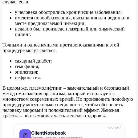
случае, если:
у человека обострились хронические заболевания;
имеются новообразования, высыпания или родинки в
месте предполагаемой инъекции;
недавно был произведен лазерный или химический
пилинг.
Точными и однозначными противопоказаниями к этой
процедуре могут явиться:
сахарный диабет;
гемофилия;
эпилепсия;
нефропатия.
В целом же, плазмолифтинг – замечательный и безопасный
метод омоложения организма, который используется
множеством современных врачей. Но производить подобную
процедуру могут только специалисты, чтобы обеспечить
человеку здоровый и положительный эффект. Женская
красота – неотъемлемая часть женского здоровья.
РЕКЛАМА
ClientNotebook
📒
Онлайн-запись для мастеров