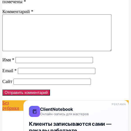
помечены
*
Комментарий
*
Имя
*
Email
*
Сайт
Без
РЕКЛАМА
рубрики
ClientNotebook
📒
Онлайн-запись для мастеров
Клиенты записываются сами —
пока вы работаете