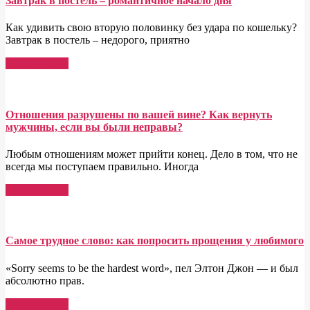
Завтрак в постель – романтичное начало дня
Как удивить свою вторую половинку без удара по кошельку?
Завтрак в постель – недорого, приятно
Read More →
Отношения разрушены по вашей вине? Как вернуть
мужчины, если вы были неправы?
Любым отношениям может прийти конец. Дело в том, что не
всегда мы поступаем правильно. Иногда
Read More →
Самое трудное слово: как попросить прощения у любимого
«Sorry seems to be the hardest word», пел Элтон Джон — и был
абсолютно прав.
Read More →