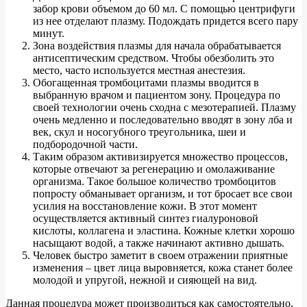
забор крови объемом до 60 мл. С помощью центрифуги
из нее отделают плазму. Подождать придется всего пару
минут.
Зона воздействия плазмы для начала обрабатывается
антисептическим средством. Чтобы обезболить это
место, часто используется местная анестезия.
Обогащенная тромбоцитами плазмы вводится в
выбранную врачом и пациентом зону. Процедура по
своей технологии очень сходна с мезотерапией. Плазму
очень медленно и последовательно вводят в зону лба и
век, скул и носогубного треугольника, шеи и
подбородочной части.
Таким образом активизируется множество процессов,
которые отвечают за регенерацию и омолаживание
организма. Такое большое количество тромбоцитов
попросту обманывает организм, и тот бросает все свои
усилия на восстановление кожи. В этот момент
осуществляется активный синтез гиалуроновой
кислоты, коллагена и эластина. Кожные клетки хорошо
насыщают водой, а также начинают активно дышать.
Человек быстро заметит в своем отражении приятные
изменения – цвет лица выровняется, кожа станет более
молодой и упругой, нежной и сияющей на вид.
Данная процедура может производиться как самостоятельно,