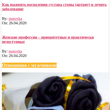
Как выявить воспаления сустава стопы (артрит) и лечить
заболевание
By:
pugovka
On:
26.04.2020
Женские профессии – приоритетные и практически
недоступные
By:
pugovka
On:
26.04.2020
Отношения с мужчинами