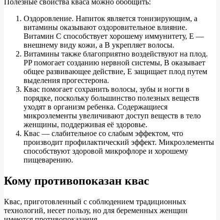
Полезные свойства кваса можно обобщить:
Оздоровление. Напиток является тонизирующим, а
витамины оказывают оздоровительное влияние.
Витамин C способствует хорошему иммунитету, E —
внешнему виду кожи, а B укрепляет волосы.
Витамины также благоприятно воздействуют на плод.
PP помогает созданию нервной системы, B оказывает
общее развивающее действие, E защищает плод путем
выделения прогестерона.
Квас помогает сохранить волосы, зубы и ногти в
порядке, поскольку большинство полезных веществ
уходят в организм ребенка. Содержащиеся
микроэлементы увеличивают доступ веществ в тело
женщины, поддерживая её здоровье.
Квас — слабительное со слабым эффектом, что
производит профилактический эффект. Микроэлементы
способствуют здоровой микрофлоре и хорошему
пищеварению.
Кому противопоказан квас
Квас, приготовленный с соблюдением традиционных
технологий, несет пользу, но для беременных женщин
имеются противопоказания.