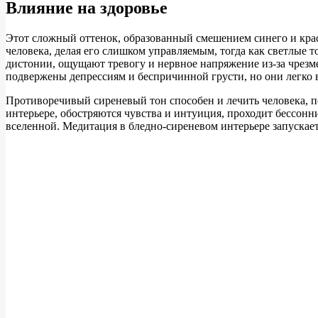
Влияние на здоровье
Этот сложный оттенок, образованный смешением синего и красн
человека, делая его слишком управляемым, тогда как светлые 
дистонии, ощущают тревогу и нервное напряжение из-за чрез
подвержены депрессиям и беспричинной грусти, но они легко в
Противоречивый сиреневый тон способен и лечить человека, по
интерьере, обостряются чувства и интуиция, проходит бессон
вселенной. Медитация в бледно-сиреневом интерьере запускае