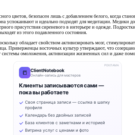
ого цветов, безопасен лишь с добавлением белого, когда стано
тона успокаивают и идеально подходят для медитации. Медики д
мерного присутствия сиреневого в интерьере и одежде. Подрос
ыходят из этого подавленного состояния.
скольку обладает свойством активизировать мозг, стимулировать
ница. Приверженцы восточных культур утверждают, что созерцан
т системы омоложения, активизации жизненных сил и даже помог
РЕКЛАМА
ClientNotebook
📒
Онлайн-запись для мастеров
Клиенты записываются сами —
пока вы работаете
Своя страница записи — ссылка в шапку
профиля
Календарь без двойных записей
База клиентов с заметками и историей
Витрина услуг с ценами и фото