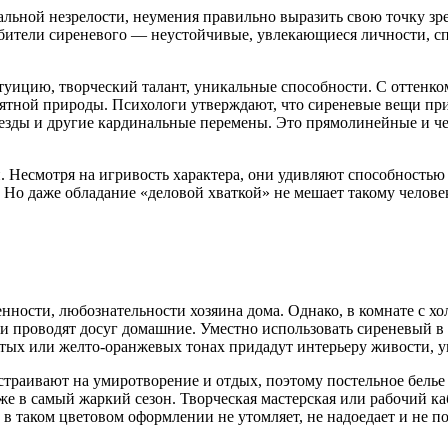
льной незрелости, неумения правильно выразить свою точку зре
бители сиреневого — неустойчивые, увлекающиеся личности, спо
ицию, творческий талант, уникальные способности. С оттенком
нятной природы. Психологи утверждают, что сиреневые вещи пр
езды и другие кардинальные перемены. Это прямолинейные и чес
 Несмотря на игривость характера, они удивляют способностью
 Но даже обладание «деловой хваткой» не мешает такому человек
нности, любознательности хозяина дома. Однако, в комнате с х
ли проводят досуг домашние. Уместно использовать сиреневый в 
истых или желто-оранжевых тонах придадут интерьеру живости, у
страивают на умиротворение и отдых, поэтому постельное бель
же в самый жаркий сезон. Творческая мастерская или рабочий к
 в таком цветовом оформлении не утомляет, не надоедает и не п