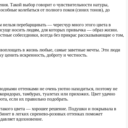
ния. Такой выбор говорит о чувствительности натуры,
собные колебаться от полного покоя (синих тонов), до
 нельзя перебарщивать — чересчур много этого цвета в
исуще носить людям, для которых привычка — образ жизни.
тные собеседники, всегда без прикрас рассказывающие о том,
 воплощать в жизнь любые, самые заветные мечты. Эти люди
у ценить искренность, доброту и честность.
олодными оттенками не очень уютно находиться, поэтому не
коридорах, тамбурах, туалетах или прихожих. Цвет удачно
юта, если их правильно подобрать.
е такого цвета — хорошее решение. Подушки и покрывала в
абинет в легких сиренево-розовых оттенках поможет
одавляет вдохновение.