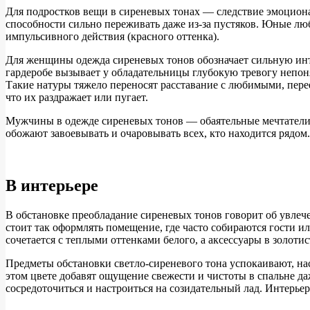
Для подростков вещи в сиреневых тонах — следствие эмоциона
способности сильно переживать даже из-за пустяков. Юные лю
импульсивного действия (красного оттенка).
Для женщины одежда сиреневых тонов обозначает сильную инту
гардеробе вызывает у обладательницы глубокую тревогу непо
Такие натуры тяжело переносят расставание с любимыми, пере
что их раздражает или пугает.
Мужчины в одежде сиреневых тонов — обаятельные мечтатели.
обожают завоевывать и очаровывать всех, кто находится рядом.
В интерьере
В обстановке преобладание сиреневых тонов говорит об увлече
стоит так оформлять помещение, где часто собираются гости и
сочетается с теплыми оттенками белого, а аксессуары в золот
Предметы обстановки светло-сиреневого тона успокаивают, на
этом цвете добавят ощущение свежести и чистоты в спальне да
сосредоточиться и настроиться на созидательный лад. Интерьер