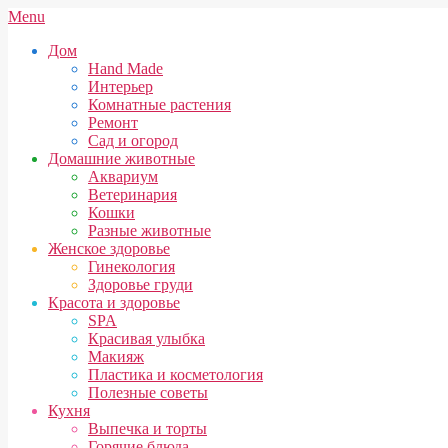
Skip
Secondary
Menu
to
Navigation
Дом
content
Menu
Hand Made
Интерьер
Комнатные растения
Ремонт
Сад и огород
Домашние животные
Аквариум
Ветеринария
Кошки
Разные животные
Женское здоровье
Гинекология
Здоровье груди
Красота и здоровье
SPA
Красивая улыбка
Макияж
Пластика и косметология
Полезные советы
Кухня
Выпечка и торты
Горячие блюда