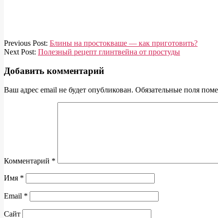
2020-
Previous Post:
Блины на простокваше — как приготовить?
04-
Next Post:
Полезный рецепт глинтвейна от простуды
16
Добавить комментарий
Ваш адрес email не будет опубликован.
Обязательные поля пом
Комментарий
*
Имя
*
Email
*
Сайт