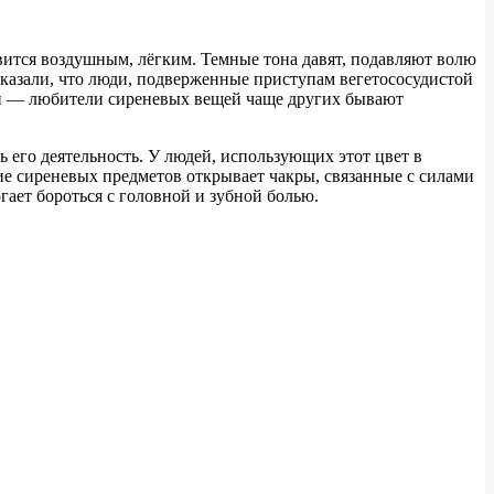
вится воздушным, лёгким. Темные тона давят, подавляют волю
оказали, что люди, подверженные приступам вегетососудистой
тки — любители сиреневых вещей чаще других бывают
 его деятельность. У людей, использующих этот цвет в
ие сиреневых предметов открывает чакры, связанные с силами
ает бороться с головной и зубной болью.