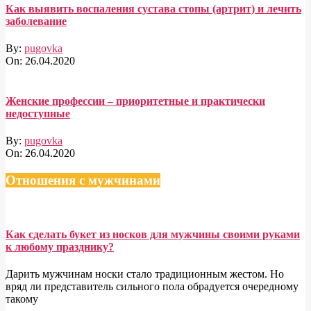
Как выявить воспаления сустава стопы (артрит) и лечить
заболевание
By:
pugovka
On:
26.04.2020
Женские профессии – приоритетные и практически
недоступные
By:
pugovka
On:
26.04.2020
Отношения с мужчинами
Как сделать букет из носков для мужчины своими руками
к любому празднику?
Дарить мужчинам носки стало традиционным жестом. Но
вряд ли представитель сильного пола обрадуется очередному
такому