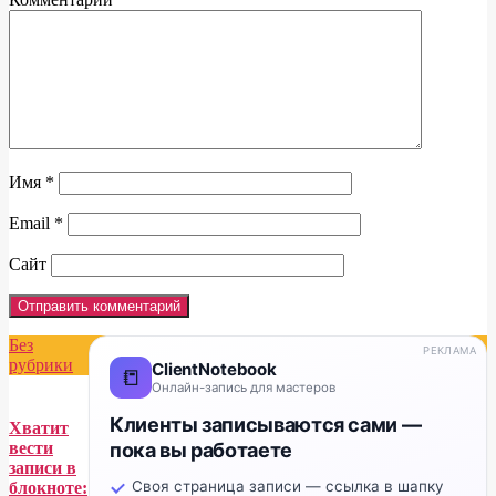
Имя
*
Email
*
Сайт
Без
РЕКЛАМА
рубрики
ClientNotebook
📒
Онлайн-запись для мастеров
Клиенты записываются сами —
Хватит
пока вы работаете
вести
записи в
Своя страница записи — ссылка в шапку
блокноте: