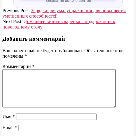
Бесплатно до 10 клиентов
2020-
Previous Post:
Зарядка для ума: упражнения для повышения
04-
умственных способностей
08
Next Post:
Домашнее вино из варенья – подарок лета к
новогоднему столу
Добавить комментарий
Ваш адрес email не будет опубликован.
Обязательные поля
помечены
*
Комментарий
*
Имя
*
Email
*