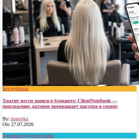
Без рубрики
Хватит вести записи в блокноте: ClientNotebook —
приложение, которое превращает мастера в сервис
By:
pugovka
On:
27.07.2026
Здоровье будущей мамы