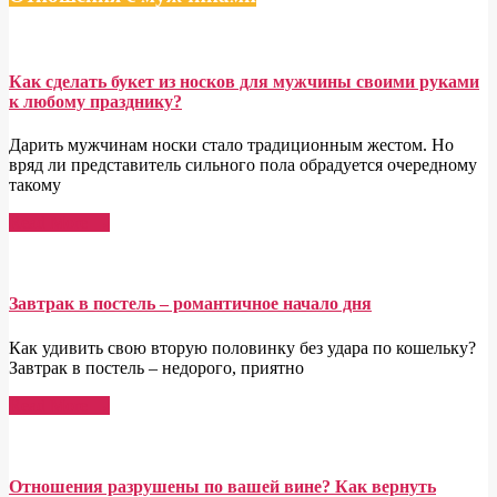
Как сделать букет из носков для мужчины своими руками
к любому празднику?
Дарить мужчинам носки стало традиционным жестом. Но
вряд ли представитель сильного пола обрадуется очередному
такому
Read More →
Завтрак в постель – романтичное начало дня
Как удивить свою вторую половинку без удара по кошельку?
Завтрак в постель – недорого, приятно
Read More →
Отношения разрушены по вашей вине? Как вернуть