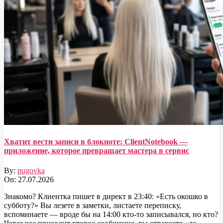
Хватит вести записи в блокноте: ClientNotebook —
приложение, которое превращает мастера в сервис
By:
pugovka
On:
27.07.2026
Знакомо? Клиентка пишет в директ в 23:40: «Есть окошко в
субботу?» Вы лезете в заметки, листаете переписку,
вспоминаете — вроде бы на 14:00 кто-то записывался, но кто?