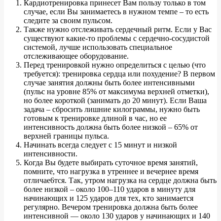
Кардиотренировка принесет Вам пользу только в том
случае, если Вы занимаетесь в нужном темпе – то есть
следите за своим пульсом.
Также нужно отслеживать сердечный ритм. Если у Вас
существуют какие-то проблемы с сердечно-сосудистой
системой, лучше использовать специальное
отслеживающее оборудование.
Перед тренировкой нужно определиться с целью (что
требуется): тренировка сердца или похудение? В первом
случае занятия должны быть более интенсивными
(пульс на уровне 85% от максимума верхней отметки),
но более короткой (занимать до 20 минут). Если Ваша
задача – сбросить лишние килограммы, нужно быть
готовым к тренировке длиной в час, но ее
интенсивность должна быть более низкой – 65% от
верхней границы пульса.
Начинать всегда следует с 15 минут и низкой
интенсивности.
Когда Вы будете выбирать суточное время занятий,
помните, что нагрузка в утреннее и вечернее время
отличае6тся. Так, утром нагрузка на сердце должна быть
более низкой – около 100–110 ударов в минуту для
начинающих и 125 ударов для тех, кто занимается
регулярно. Вечером тренировка должна быть более
интенсивной — около 130 ударов у начинающих и 140