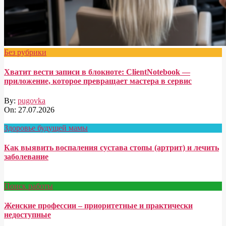
Без рубрики
Хватит вести записи в блокноте: ClientNotebook —
приложение, которое превращает мастера в сервис
By:
pugovka
On:
27.07.2026
Здоровье будущей мамы
Как выявить воспаления сустава стопы (артрит) и лечить
заболевание
Поиск работы
Женские профессии – приоритетные и практически
недоступные