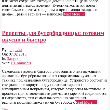
или хотят сохранить готовую домашнюю птицу на более
длительный период времени. Курятина коптится тремя
способами: горячим, холодным и при помощи «жидкого
дыма». Третий вариант — наиболее
Read More →
Рецепты для бутербродницы: готовим
вкусно и быстро
2018-
By:
pugovka
02-
On:
07.02.2018
07
In:
Закуски
With:
0 Comments
Сэкономить время и быстро приготовить очень вкусные и
ароматные бутерброды позволит современная кухонная
техника под названием бутербродница. Устройство состоит из
специального корпуса и двух пластин-тарелок с
антипригарным покрытием, которые разделены выступом. В
процессе приготовления эти две части (тарелки) соединяются
и нагреваются, тем самым качественно зажаривая
располагающийся между ними бутерброд с
Read More →