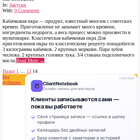
09
In:
Закуски
With:
0 Comments
Кабачковая икра — продукт, известный многим с советских
времен. Приготовление не занимает много времени,
ингредиенты недороги, а весь процесс можно произвести в
мультиварке. Классическая кабачковая икра Для
приготовления икры по классическому рецепту понадобится:
3 килограмма кабачков. 2 крупных моркови. Пара зубов
чеснока. 2 крупных головки лука. 3/4 стакана подсолнечного
масла.
Read More →
Навигация
Назад
1
…
13
14
Без
по
РЕКЛАМА
рубрики
ClientNotebook
📒
записям
Онлайн-запись для мастеров
Клиенты записываются сами —
пока вы работаете
Своя страница записи — ссылка в шапку
профиля
Календарь без двойных записей
База клиентов с заметками и историей