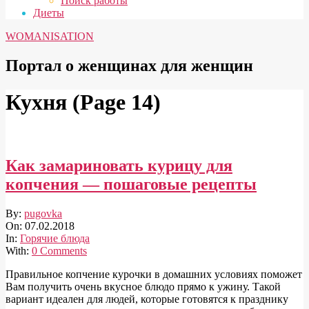
Поиск работы
Диеты
WOMANISATION
Портал о женщинах для женщин
Кухня
(Page 14)
Как замариновать курицу для
копчения — пошаговые рецепты
2018-
By:
pugovka
02-
On:
07.02.2018
07
In:
Горячие блюда
With:
0 Comments
Правильное копчение курочки в домашних условиях поможет
Вам получить очень вкусное блюдо прямо к ужину. Такой
вариант идеален для людей, которые готовятся к празднику