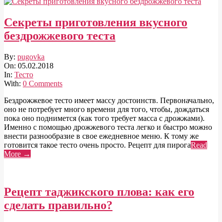
Секреты приготовления вкусного
бездрожжевого теста
2018-
By:
pugovka
02-
On:
05.02.2018
05
In:
Тесто
With:
0 Comments
Бездрожжевое тесто имеет массу достоинств. Первоначально,
оно не потребует много времени для того, чтобы, дождаться
пока оно поднимется (как того требует масса с дрожжами).
Именно с помощью дрожжевого теста легко и быстро можно
внести разнообразие в свое ежедневное меню. К тому же
готовится такое тесто очень просто. Рецепт для пирога
Read
More →
Рецепт таджикского плова: как его
сделать правильно?