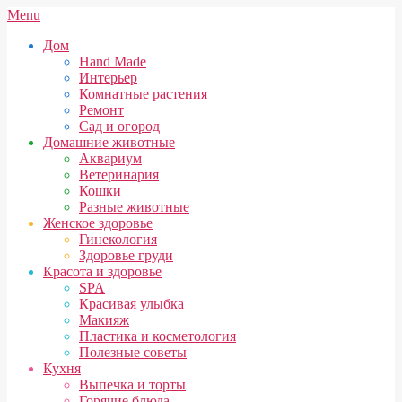
Skip
Secondary
Menu
to
Navigation
Дом
content
Menu
Hand Made
Интерьер
Комнатные растения
Ремонт
Сад и огород
Домашние животные
Аквариум
Ветеринария
Кошки
Разные животные
Женское здоровье
Гинекология
Здоровье груди
Красота и здоровье
SPA
Красивая улыбка
Макияж
Пластика и косметология
Полезные советы
Кухня
Выпечка и торты
Горячие блюда