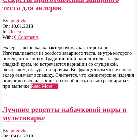
теста для эклеров
2018-
By:
pugovka
01-
On:
10.01.2018
10
In:
Десерты
With:
0 Comments
Эклер — выпечка, характеризуемая как пирожное.
Изготавливается из особого заварного теста, внутрь которого
помещают начинку. Традиционной наполнитель эклера —
сладкий крем, но встречаются вариации со сгущенкой,
шоколадом, глазурью и прочим. Во французском языке слово
эклер означает вспышку. Считается, что кондитерские изделия
получили свое название за способность сильно расширяться
при выпечке.
Read More →
Лучшие рецепты кабачковой икры в
мультиварке
2018-
By:
pugovka
01-
On:
09.01.2018