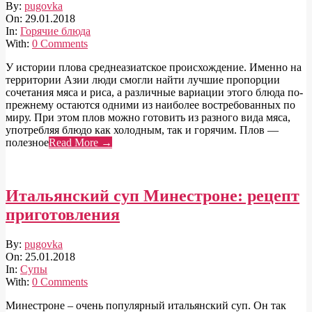
2018-
By:
pugovka
01-
On:
29.01.2018
29
In:
Горячие блюда
With:
0 Comments
У истории плова среднеазиатское происхождение. Именно на
территории Азии люди смогли найти лучшие пропорции
сочетания мяса и риса, а различные вариации этого блюда по-
прежнему остаются одними из наиболее востребованных по
миру. При этом плов можно готовить из разного вида мяса,
употребляя блюдо как холодным, так и горячим. Плов —
полезное
Read More →
Итальянский суп Минестроне: рецепт
приготовления
2018-
By:
pugovka
01-
On:
25.01.2018
25
In:
Супы
With:
0 Comments
Минестроне – очень популярный итальянский суп. Он так