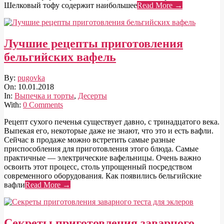
Шелковый тофу содержит наибольшее
Read More →
Лучшие рецепты приготовления
бельгийских вафель
2018-
By:
pugovka
01-
On:
10.01.2018
10
In:
Выпечка и торты
,
Десерты
With:
0 Comments
Рецепт сухого печенья существует давно, с тринадцатого века.
Выпекая его, некоторые даже не знают, что это и есть вафли.
Сейчас в продаже можно встретить самые разные
приспособления для приготовления этого блюда. Самые
практичные — электрические вафельницы. Очень важно
освоить этот процесс, столь упрощенный посредством
современного оборудования. Как появились бельгийские
вафли
Read More →
Секреты приготовления заварного