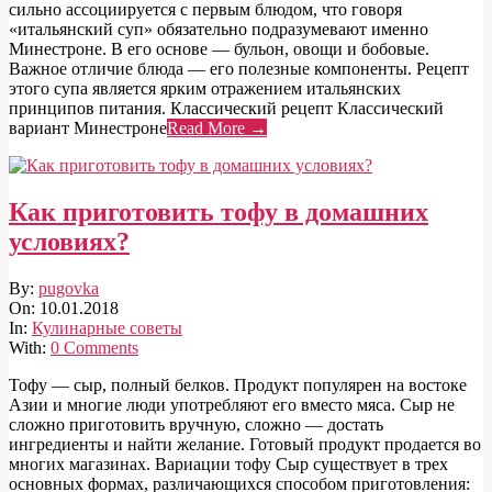
сильно ассоциируется с первым блюдом, что говоря
«итальянский суп» обязательно подразумевают именно
Минестроне. В его основе — бульон, овощи и бобовые.
Важное отличие блюда — его полезные компоненты. Рецепт
этого супа является ярким отражением итальянских
принципов питания. Классический рецепт Классический
вариант Минестроне
Read More →
Как приготовить тофу в домашних
условиях?
2018-
By:
pugovka
01-
On:
10.01.2018
10
In:
Кулинарные советы
With:
0 Comments
Тофу — сыр, полный белков. Продукт популярен на востоке
Азии и многие люди употребляют его вместо мяса. Сыр не
сложно приготовить вручную, сложно — достать
ингредиенты и найти желание. Готовый продукт продается во
многих магазинах. Вариации тофу Сыр существует в трех
основных формах, различающихся способом приготовления: