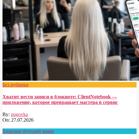
Без рубрики
Хватит вести записи в блокноте: ClientNotebook —
приложение, которое превращает мастера в сервис
By:
pugovka
On:
27.07.2026
Здоровье будущей мамы